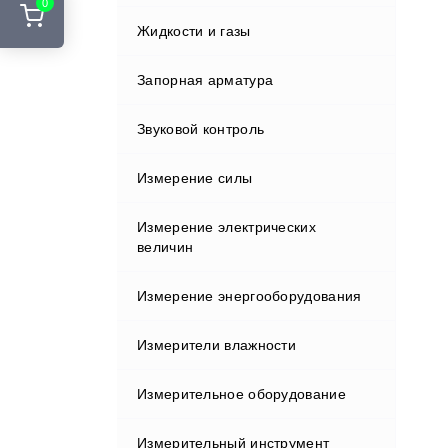
0
Стенды развал-схождения
Жидкости и газы
Курвиметры
Адаптеры и переходники
Шиномонтажные подъемники
Аккумуляторы и ЗУ
Запорная арматура
Лазерные сканеры
Шиномонтажные стенды
Вехи
Звуковой контроль
Лазерные указатели
Держатели
Измерение силы
Металлоискатели
Индукторы
Измерение электрических
Нивелиры
величин
Кабели
Оборудование зондирования
Измерение энергооборудования
грунтов
Клавиатуры и дисплеи
Измерители влажности
Полевые контроллеры
Крепления
Измерительное оборудование
Прессиометрическое
Влагомеры газа
оборудование
Отражатели
Измерительный инструмент
Влагомеры древесины