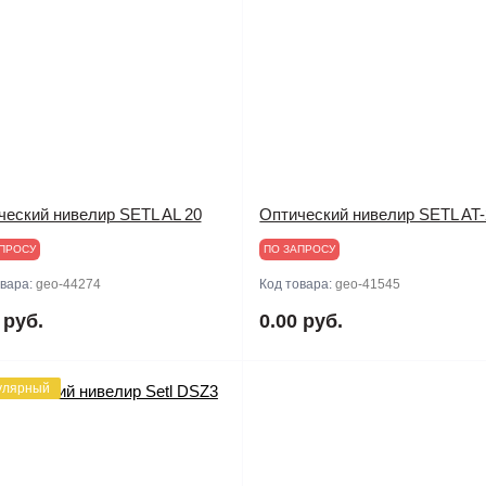
ческий нивелир SETL AL 20
Оптический нивелир SETL AT
ПРОСУ
ПО ЗАПРОСУ
овара:
geo-44274
Код товара:
geo-41545
 руб.
0.00 руб.
улярный