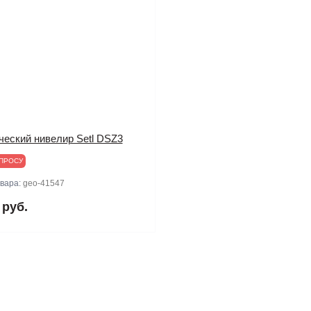
ческий нивелир Setl DSZ3
ПРОСУ
овара:
geo-41547
 руб.