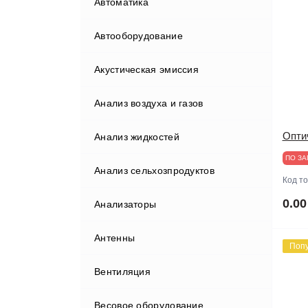
Автоматика
Автооборудование
Акустическая эмиссия
Бортовые компьютеры
Анализ воздуха и газов
Видеорегистраторы
Опти
Анализ жидкостей
Газоанализаторы
ПО ЗА
Анализ сельхозпродуктов
Гаражные краны
Код т
0.00
Анализаторы
Диагностические комплексы
Анализаторы мяса
Антенны
Диагностическое
Поп
оборудование
Вентиляция
Домкраты
Диагностические сканеры
Весовое оборудование