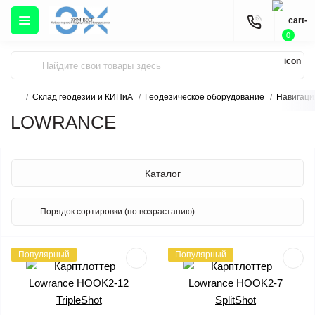
0
Склад геодезии и КИПиА
Геодезическое оборудование
Навигаци
LOWRANCE
Каталог
Популярный
Популярный