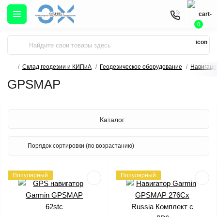
0
Склад геодезии и КИПиА
Геодезическое оборудование
Навигаци
GPSMAP
Каталог
Популярный
Популярный