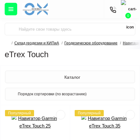
0
Склад геодезии и КИПиА
Геодезическое оборудование
Навигаци
eTrex Touch
Каталог
Популярный
Популярный