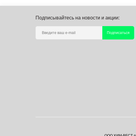
индуктивности, емкости
Распродажа Rohde & Schwarz
Модульные нагрузки
Подписывайтесь на новости и акции:
Специальные приборы
Мультиметры
Подписаться
Частотомеры
Регистраторы качества
электроэнергии
Рефлектометры
Тестеры электроустановок
Токовые клещи
Трассодефектоискатели
Электрические тестеры,
индикаторы
ООО ХИМ-ВЕСТ лаб