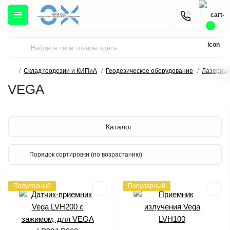
0
Склад геодезии и КИПиА
Геодезическое оборудование
Лазерные
VEGA
Каталог
Популярный
Популярный