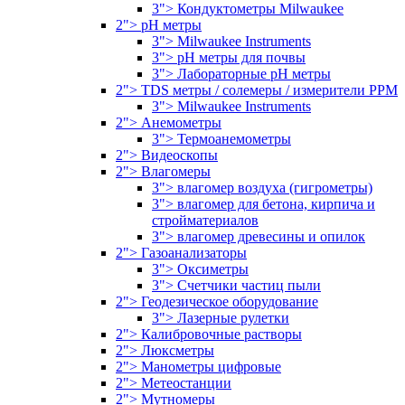
3"> Кондуктометры Milwaukee
2"> pH метры
3"> Milwaukee Instruments
3"> pH метры для почвы
3"> Лабораторные pH метры
2"> TDS метры / солемеры / измерители PPM
3"> Milwaukee Instruments
2"> Анемометры
3"> Термоанемометры
2"> Видеоскопы
2"> Влагомеры
3"> влагомер воздуха (гигрометры)
3"> влагомер для бетона, кирпича и
стройматериалов
3"> влагомер древесины и опилок
2"> Газоанализаторы
3"> Оксиметры
3"> Счетчики частиц пыли
2"> Геодезическое оборудование
3"> Лазерные рулетки
2"> Калибровочные растворы
2"> Люксметры
2"> Манометры цифровые
2"> Метеостанции
2"> Мутномеры