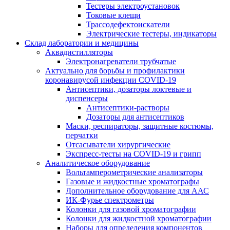
Тестеры электроустановок
Токовые клещи
Трассодефектоискатели
Электрические тестеры, индикаторы
Склад лаборатории и медицины
Аквадистилляторы
Электронагреватели трубчатые
Актуально для борьбы и профилактики
коронавирусой инфекции COVID-19
Антисептики, дозаторы локтевые и
диспенсеры
Антисептики-растворы
Дозаторы для антисептиков
Маски, респираторы, защитные костюмы,
перчатки
Отсасыватели хирургические
Экспресс-тесты на COVID-19 и грипп
Аналитическое оборудование
Вольтамперометрические анализаторы
Газовые и жидкостные хроматографы
Дополнительное оборудование для ААС
ИК-Фурье спектрометры
Колонки для газовой хроматографии
Колонки для жидкостной хроматографии
Наборы для определения компонентов