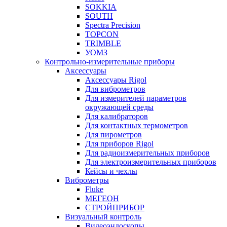
SOKKIA
SOUTH
Spectra Precision
TOPCON
TRIMBLE
УОМЗ
Контрольно-измерительные приборы
Аксессуары
Аксессуары Rigol
Для виброметров
Для измерителей параметров
окружающей среды
Для калибраторов
Для контактных термометров
Для пирометров
Для приборов Rigol
Для радиоизмерительных приборов
Для электроизмерительных приборов
Кейсы и чехлы
Виброметры
Fluke
МЕГЕОН
СТРОЙПРИБОР
Визуальный контроль
Видеоэндоскопы