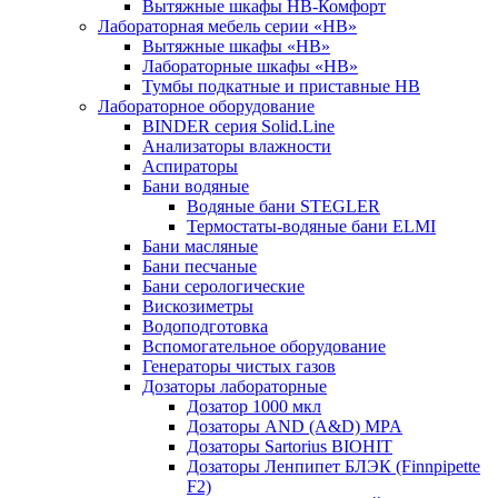
Вытяжные шкафы НВ-Комфорт
Лабораторная мебель серии «НВ»
Вытяжные шкафы «НВ»
Лабораторные шкафы «НВ»
Тумбы подкатные и приставные НВ
Лабораторное оборудование
BINDER серия Solid.Line
Анализаторы влажности
Аспираторы
Бани водяные
Водяные бани STEGLER
Термостаты-водяные бани ELMI
Бани масляные
Бани песчаные
Бани серологические
Вискозиметры
Водоподготовка
Вспомогательное оборудование
Генераторы чистых газов
Дозаторы лабораторные
Дозатор 1000 мкл
Дозаторы AND (A&D) MPA
Дозаторы Sartorius BIOHIT
Дозаторы Ленпипет БЛЭК (Finnpipette
F2)