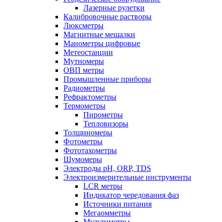
Лазерные рулетки
Калибровочные растворы
Люксметры
Магнитные мешалки
Манометры цифровые
Метеостанции
Мутномеры
ОВП метры
Промышленные приборы
Радиометры
Рефрактометры
Термометры
Пирометры
Тепловизоры
Толщиномеры
Фотометры
Фототахометры
Шумомеры
Электроды pH, ORP, TDS
Электроизмерительные инструменты
LCR метры
Индикатор чередования фаз
Источники питания
Мегаомметры
Мультиметры