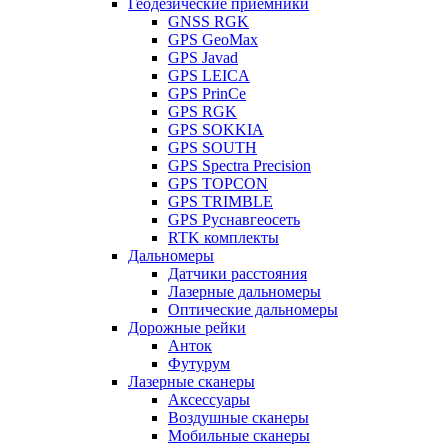
Геодезические приемники
GNSS RGK
GPS GeoMax
GPS Javad
GPS LEICA
GPS PrinCe
GPS RGK
GPS SOKKIA
GPS SOUTH
GPS Spectra Precision
GPS TOPCON
GPS TRIMBLE
GPS Руснавгеосеть
RTK комплекты
Дальномеры
Датчики расстояния
Лазерные дальномеры
Оптические дальномеры
Дорожные рейки
Анток
Футурум
Лазерные сканеры
Аксессуары
Воздушные сканеры
Мобильные сканеры