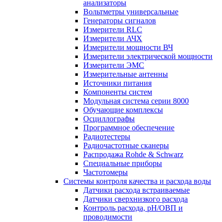
анализаторы
Вольтметры универсальные
Генераторы сигналов
Измерители RLC
Измерители АЧХ
Измерители мощности ВЧ
Измерители электрической мощности
Измерители ЭМС
Измерительные антенны
Источники питания
Компоненты систем
Модульная система серии 8000
Обучающие комплексы
Осциллографы
Программное обеспечение
Радиотестеры
Радиочастотные сканеры
Распродажа Rohde & Schwarz
Специальные приборы
Частотомеры
Системы контроля качества и расхода воды
Датчики расхода встраиваемые
Датчики сверхнизкого расхода
Контроль расхода, pH/ОВП и
проводимости