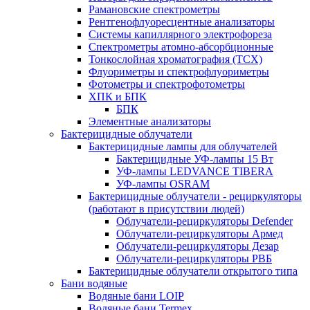
Рамановские спектрометры
Рентгенофлуоресцентные анализаторы
Системы капиллярного электрофореза
Спектрометры атомно-абсорбционные
Тонкослойная хроматография (ТСХ)
Флуориметры и спектрофлуориметры
Фотометры и спектрофотометры
ХПК и БПК
БПК
Элементные анализаторы
Бактерицидные облучатели
Бактерицидные лампы для облучателей
Бактерицидные УФ-лампы 15 Вт
УФ-лампы LEDVANCE TIBERA
УФ-лампы OSRAM
Бактерицидные облучатели - рециркуляторы
(работают в присутствии людей)
Облучатели-рециркуляторы Defender
Облучатели-рециркуляторы Армед
Облучатели-рециркуляторы Дезар
Облучатели-рециркуляторы РВБ
Бактерицидные облучатели открытого типа
Бани водяные
Водяные бани LOIP
Водяные бани Termex