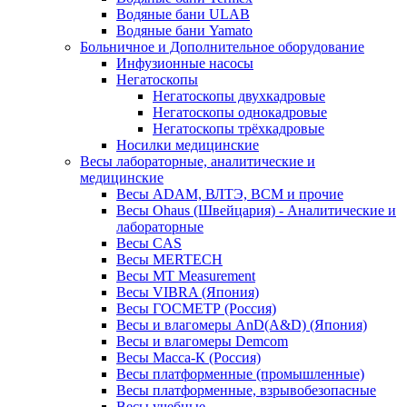
Водяные бани ULAB
Водяные бани Yamato
Больничное и Дополнительное оборудование
Инфузионные насосы
Негатоскопы
Негатоскопы двухкадровые
Негатоскопы однокадровые
Негатоскопы трёхкадровые
Носилки медицинские
Весы лабораторные, аналитические и
медицинские
Весы ADAM, ВЛТЭ, BCM и прочие
Весы Ohaus (Швейцария) - Аналитические и
лабораторные
Весы CAS
Весы MERTECH
Весы MT Measurement
Весы VIBRA (Япония)
Весы ГОСМЕТР (Россия)
Весы и влагомеры AnD(A&D) (Япония)
Весы и влагомеры Demcom
Весы Масса-К (Россия)
Весы платформенные (промышленные)
Весы платформенные, взрывобезопасные
Весы учебные