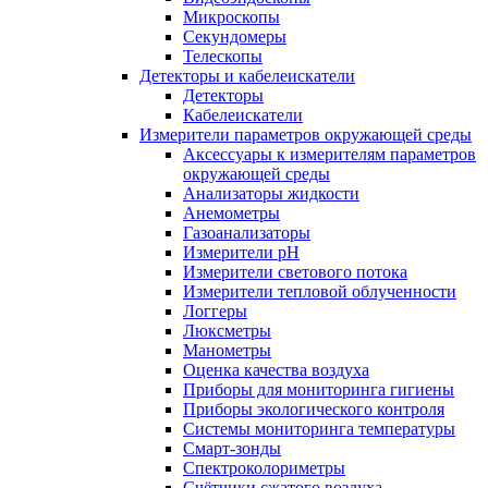
Микроскопы
Секундомеры
Телескопы
Детекторы и кабелеискатели
Детекторы
Кабелеискатели
Измерители параметров окружающей среды
Аксессуары к измерителям параметров
окружающей среды
Анализаторы жидкости
Анемометры
Газоанализаторы
Измерители pH
Измерители светового потока
Измерители тепловой облученности
Логгеры
Люксметры
Манометры
Оценка качества воздуха
Приборы для мониторинга гигиены
Приборы экологического контроля
Системы мониторинга температуры
Смарт-зонды
Спектроколориметры
Счётчики сжатого воздуха