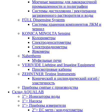
Моечные машины для лакокрасочной
промышленности и полиграфии
Системы дистилляции / рекуперации
загрязненного растворителя и воды
FÜLL Dispensing Systems
Системы хранения компонентов ЛКМ и
чернил
KONICA MINOLTA Sensing
Колориметры
Спектроденситометры
Спектрорадиометры
Яркомеры
Nabertherm
Муфельные печи
VERIVIDE Lighting and Imaging Equipment
Просмотровые кабины
ZEHNTNER Testing Instruments
Конический и цилиндрический изгиб /
эластичность
Приборы снятые с производства
Склад AQUALAB
1"> Ионизаторы воды
1"> Насосы
1"> Приборы измерители
2"> EC метр / кондуктометры