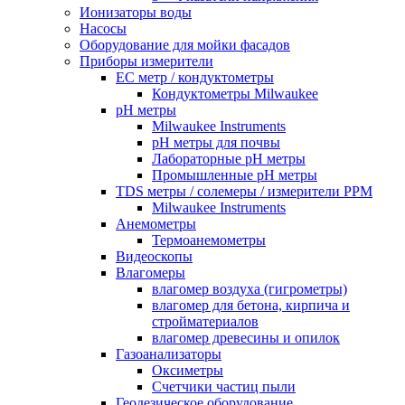
Ионизаторы воды
Насосы
Оборудование для мойки фасадов
Приборы измерители
EC метр / кондуктометры
Кондуктометры Milwaukee
pH метры
Milwaukee Instruments
pH метры для почвы
Лабораторные pH метры
Промышленные pH метры
TDS метры / солемеры / измерители PPM
Milwaukee Instruments
Анемометры
Термоанемометры
Видеоскопы
Влагомеры
влагомер воздуха (гигрометры)
влагомер для бетона, кирпича и
стройматериалов
влагомер древесины и опилок
Газоанализаторы
Оксиметры
Счетчики частиц пыли
Геодезическое оборудование