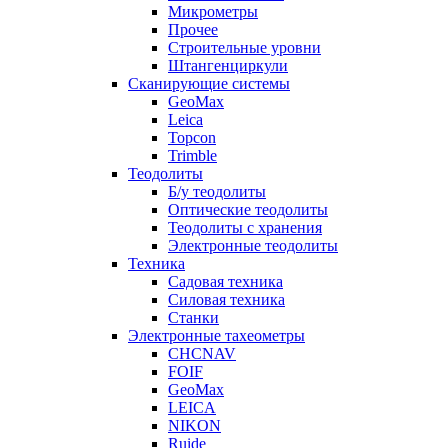
Микрометры
Прочее
Строительные уровни
Штангенциркули
Сканирующие системы
GeoMax
Leica
Topcon
Trimble
Теодолиты
Б/у теодолиты
Оптические теодолиты
Теодолиты с хранения
Электронные теодолиты
Техника
Садовая техника
Силовая техника
Станки
Электронные тахеометры
CHCNAV
FOIF
GeoMax
LEICA
NIKON
Ruide