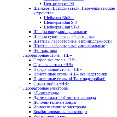
Центрифуги СМ
Шейкеры, Встряхиватели, Перемешивающие
устройства
Шейкеры BioSan
Шейкеры Elmi S-3
Шейкеры Elmi ST-3
Шкафы вакуумно-сушильные
Шкафы сушильные лабораторные
Штативы лабораторные и принпдлежности
Штативы лабораторные универсальные
Экстракторы
Лабораторные столы «НВ»
Островные столы «НВ»
Офисные столы «НВ»
Передвижные столы «НВ»
Пристенные столы «НВ» без надстройки
Пристенные столы «НВ» с надстройкой
Столы-мойки «НВ»
Лабораторные электроды
pH-электроды
Датчики растворённого кислорода
Дополнительные зонды
Ионоселективные электроды
Комбинированные электроды
Редокс-электроды