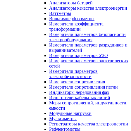
Анализаторы батарей
Анализаторы качества электроэнергии
Ваттметры
Вольтамперфазометры
Измерители коэффициента
трансформации
Измерители параметров безопасности
электрооборудования
Измерители параметров разрядников и
выравнивателей
Измерители параметров УЗО
Измерители параметров электрических
сетей
Измерители параметров
электробезопасности
Измерители сопротивления
Измерители сопротивления петли
Индикаторы чередования фаз
Испытатели кабельных линий
Меры сопротивлений, индуктивности,
емкости
Модульные нагрузки
Мультиметры
Регистраторы качества электроэнергии
Рефлектометры