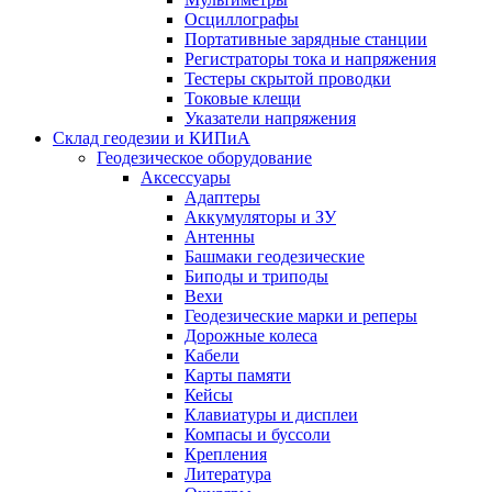
Осциллографы
Портативные зарядные станции
Регистраторы тока и напряжения
Тестеры скрытой проводки
Токовые клещи
Указатели напряжения
Склад геодезии и КИПиА
Геодезическое оборудование
Аксессуары
Адаптеры
Аккумуляторы и ЗУ
Антенны
Башмаки геодезические
Биподы и триподы
Вехи
Геодезические марки и реперы
Дорожные колеса
Кабели
Карты памяти
Кейсы
Клавиатуры и дисплеи
Компасы и буссоли
Крепления
Литература