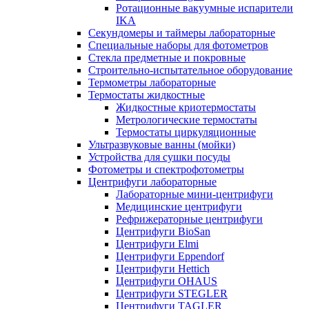
Ротационные вакуумные испарители
IKA
Секундомеры и таймеры лабораторные
Специальные наборы для фотометров
Стекла предметные и покровные
Строительно-испытательное оборудование
Термометры лабораторные
Термостаты жидкостные
Жидкостные криотермостаты
Метрологические термостаты
Термостаты циркуляционные
Ультразвуковые ванны (мойки)
Устройства для сушки посуды
Фотометры и спектрофотометры
Центрифуги лабораторные
Лабораторные мини-центрифуги
Медицинские центрифуги
Рефрижераторные центрифуги
Центрифуги BioSan
Центрифуги Elmi
Центрифуги Eppendorf
Центрифуги Hettich
Центрифуги OHAUS
Центрифуги STEGLER
Центрифуги TAGLER