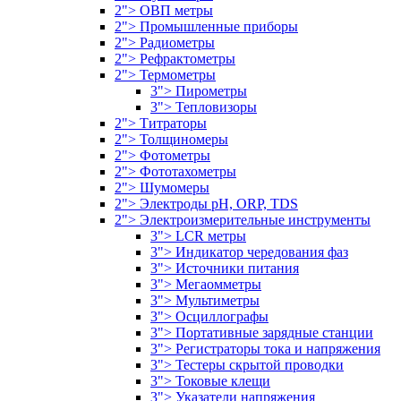
2"> ОВП метры
2"> Промышленные приборы
2"> Радиометры
2"> Рефрактометры
2"> Термометры
3"> Пирометры
3"> Тепловизоры
2"> Титраторы
2"> Толщиномеры
2"> Фотометры
2"> Фототахометры
2"> Шумомеры
2"> Электроды pH, ORP, TDS
2"> Электроизмерительные инструменты
3"> LCR метры
3"> Индикатор чередования фаз
3"> Источники питания
3"> Мегаомметры
3"> Мультиметры
3"> Осциллографы
3"> Портативные зарядные станции
3"> Регистраторы тока и напряжения
3"> Тестеры скрытой проводки
3"> Токовые клещи
3"> Указатели напряжения