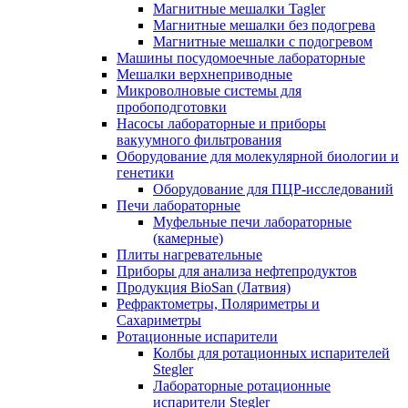
Магнитные мешалки Tagler
Магнитные мешалки без подогрева
Магнитные мешалки с подогревом
Машины посудомоечные лабораторные
Мешалки верхнеприводные
Микроволновые системы для
пробоподготовки
Насосы лабораторные и приборы
вакуумного фильтрования
Оборудование для молекулярной биологии и
генетики
Оборудование для ПЦР-исследований
Печи лабораторные
Муфельные печи лабораторные
(камерные)
Плиты нагревательные
Приборы для анализа нефтепродуктов
Продукция BioSan (Латвия)
Рефрактометры, Поляриметры и
Сахариметры
Ротационные испарители
Колбы для ротационных испарителей
Stegler
Лабораторные ротационные
испарители Stegler