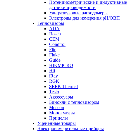
Потенциометрические и индуктивные
датчики проводимости
Ультразвуковые расходомеры
Электроды для измерения рH/ОВП
Тепловизоры
ADA
Bosch
CEM
Condtrol
Flir
Fluke
Guide
HIKMICRO
Hti
iRay
RGK
SEEK Thermal
Testo
Аксессуары
Бинокли с тепловизором
Мегеон
Монокуляры
Прицелы
Уцененные товары
Электроизмерительные приборы