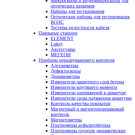
Микроскопы и видеомикроскопы для
оптических разъемов
Наборы для тестирования
Оптические наборы для тестирования
ВОЛС
Тестеры целостности кабеля
Паяльные станции
ELEMENT
Lukey
Аксессуары
МЕГЕОН
Приборы неразрушающего контроля
Адгезиметры
Дефектоскопы
Динамометры
Измерители защитного слоя бетона
Измерители крутящего момента
Измерители напряжений в арматуре
Измерители силы натяжения арматуры
Контроль качества покрытия
Магнитный и магнитопорошковый
контроль
Магнитометры
Плотномеры асфальтобетона
Плотномеры грунтов динамические