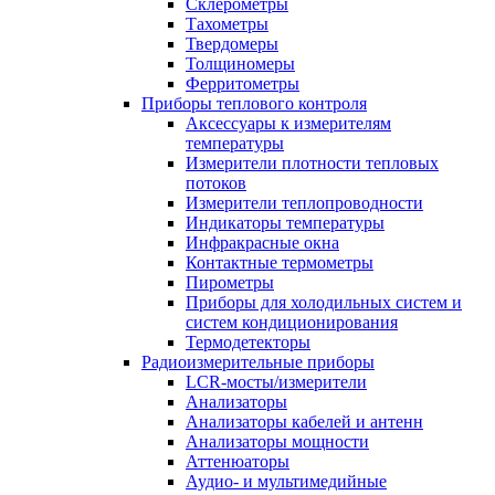
Склерометры
Тахометры
Твердомеры
Толщиномеры
Ферритометры
Приборы теплового контроля
Аксессуары к измерителям
температуры
Измерители плотности тепловых
потоков
Измерители теплопроводности
Индикаторы температуры
Инфракрасные окна
Контактные термометры
Пирометры
Приборы для холодильных систем и
систем кондиционирования
Термодетекторы
Радиоизмерительные приборы
LCR-мосты/измерители
Анализаторы
Анализаторы кабелей и антенн
Анализаторы мощности
Аттенюаторы
Аудио- и мультимедийные