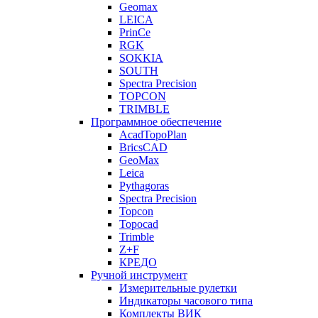
Geomax
LEICA
PrinCe
RGK
SOKKIA
SOUTH
Spectra Precision
TOPCON
TRIMBLE
Программное обеспечение
AcadTopoPlan
BricsCAD
GeoMax
Leica
Pythagoras
Spectra Precision
Topcon
Topocad
Trimble
Z+F
КРЕДО
Ручной инструмент
Измерительные рулетки
Индикаторы часового типа
Комплекты ВИК