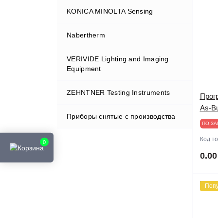
полиграфии
KONICA MINOLTA Sensing
Системы хранения компонентов
ЛКМ и чернил
Системы дистилляции /
Nabertherm
Колориметры
рекуперации загрязненного
растворителя и воды
VERIVIDE Lighting and Imaging
Спектроденситометры
Муфельные печи
Equipment
Спектрорадиометры
ZEHNTNER Testing Instruments
Просмотровые кабины
Прог
Яркомеры
As-Bu
Приборы снятые с производства
Конический и цилиндрический
ПО ЗА
изгиб / эластичность
Код т
0
0.00
Поп