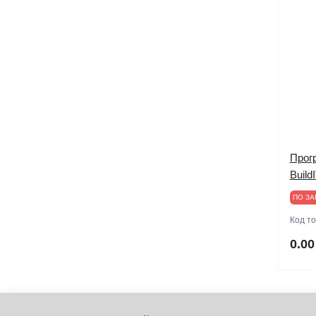
Прог
Build
ПО ЗА
Код т
0.00