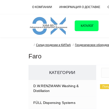
О КОМПАНИИ
ИНФОРМАЦИЯ О ДОСТАВКЕ
КАТАЛОГ
Склад геодезии и КИПиА
Геодезическое оборудо
Faro
КАТЕГОРИИ
D.W.RENZMANN Washing &
Поп
Distillation
FÜLL Dispensing Systems
Моечные машины для
лакокрасочной промышленности и