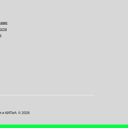
авке
ости
я
я и КИПиА. © 2026