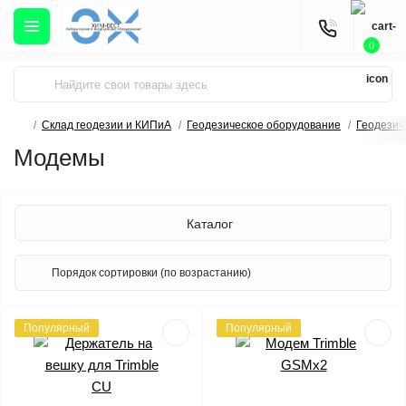
0
Склад геодезии и КИПиА
Геодезическое оборудование
Геодезич
Модемы
Каталог
Популярный
Популярный