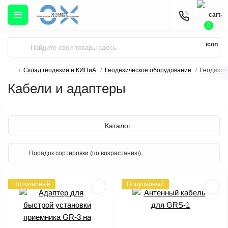
0
Склад геодезии и КИПиА
Геодезическое оборудование
Геодезич
Кабели и адаптеры
Каталог
Популярный
Популярный