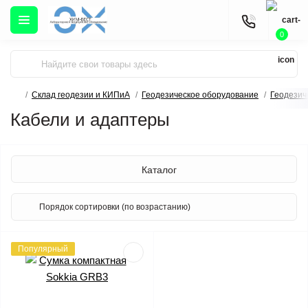
0
Склад геодезии и КИПиА
Геодезическое оборудование
Геодезич
Кабели и адаптеры
Каталог
Популярный