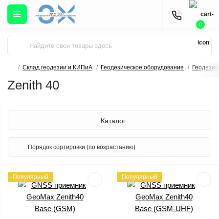
0
Склад геодезии и КИПиА
Геодезическое оборудование
Геодезич
Zenith 40
Каталог
Популярный
Популярный