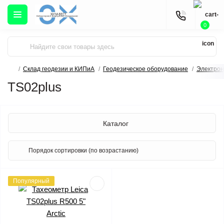
0
Склад геодезии и КИПиА
Геодезическое оборудование
Электрон
TS02plus
Каталог
Популярный