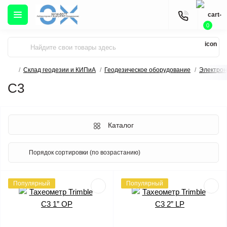
0
Склад геодезии и КИПиА
Геодезическое оборудование
Электрон
C3
Каталог
Популярный
Популярный