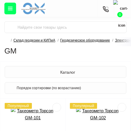
0
Склад геодезии и КИПиА
Геодезическое оборудование
Электрон
GM
Каталог
Популярный
Популярный