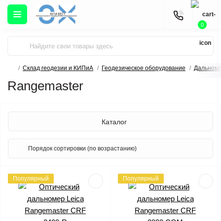
0
Склад геодезии и КИПиА
Геодезическое оборудование
Дальном
Rangemaster
Каталог
Популярный
Популярный