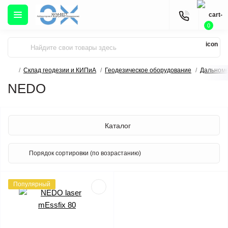
0
Склад геодезии и КИПиА
Геодезическое оборудование
Дальном
NEDO
Каталог
Популярный