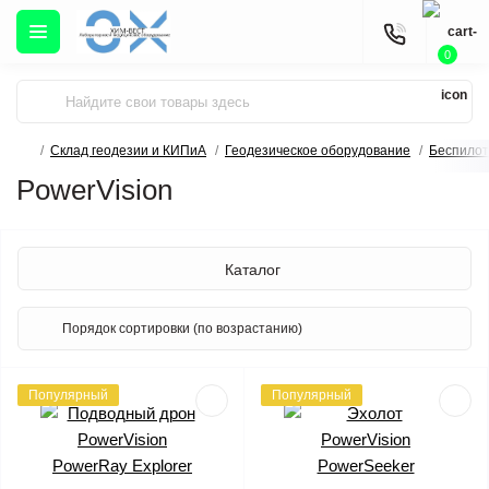
0
Склад геодезии и КИПиА
Геодезическое оборудование
Беспило
PowerVision
Каталог
Популярный
Популярный