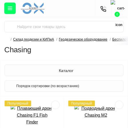
0
Склад геодезии и КИПиА
Геодезическое оборудование
Беспило
Chasing
Каталог
Популярный
Популярный