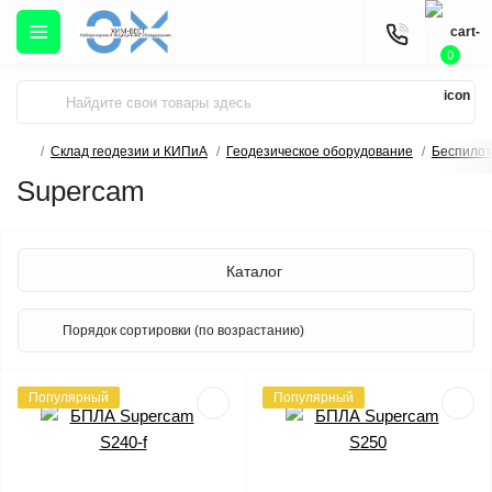
0
Склад геодезии и КИПиА
Геодезическое оборудование
Беспило
Supercam
Каталог
Популярный
Популярный