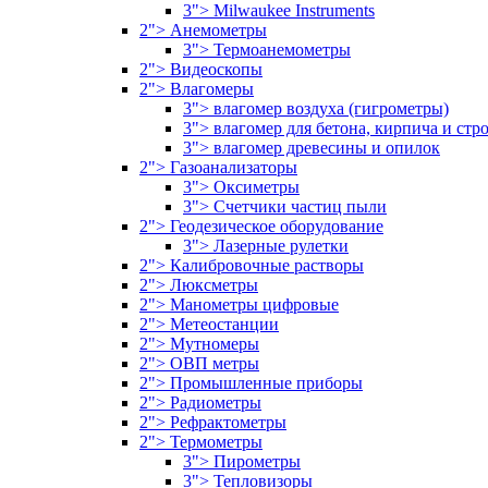
3"> Milwaukee Instruments
2"> Анемометры
3"> Термоанемометры
2"> Видеоскопы
2"> Влагомеры
3"> влагомер воздуха (гигрометры)
3"> влагомер для бетона, кирпича и ст
3"> влагомер древесины и опилок
2"> Газоанализаторы
3"> Оксиметры
3"> Счетчики частиц пыли
2"> Геодезическое оборудование
3"> Лазерные рулетки
2"> Калибровочные растворы
2"> Люксметры
2"> Манометры цифровые
2"> Метеостанции
2"> Мутномеры
2"> ОВП метры
2"> Промышленные приборы
2"> Радиометры
2"> Рефрактометры
2"> Термометры
3"> Пирометры
3"> Тепловизоры