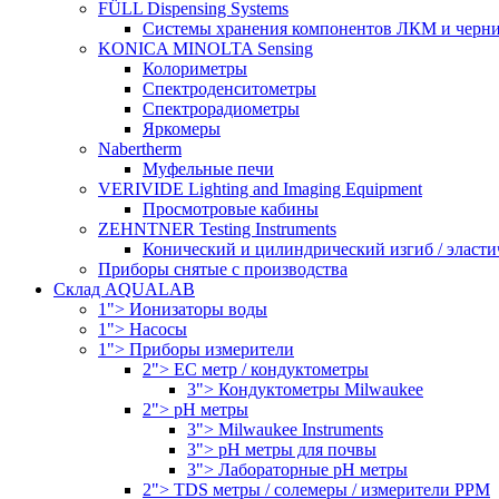
FÜLL Dispensing Systems
Системы хранения компонентов ЛКМ и черн
KONICA MINOLTA Sensing
Колориметры
Спектроденситометры
Спектрорадиометры
Яркомеры
Nabertherm
Муфельные печи
VERIVIDE Lighting and Imaging Equipment
Просмотровые кабины
ZEHNTNER Testing Instruments
Конический и цилиндрический изгиб / эласти
Приборы снятые с производства
Склад AQUALAB
1"> Ионизаторы воды
1"> Насосы
1"> Приборы измерители
2"> EC метр / кондуктометры
3"> Кондуктометры Milwaukee
2"> pH метры
3"> Milwaukee Instruments
3"> pH метры для почвы
3"> Лабораторные pH метры
2"> TDS метры / солемеры / измерители PPM