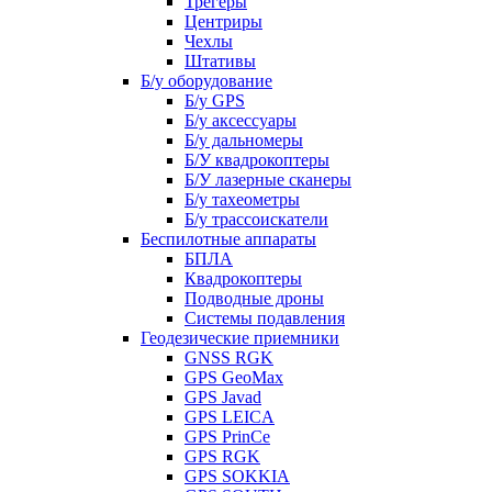
Трегеры
Центриры
Чехлы
Штативы
Б/у оборудование
Б/у GPS
Б/у аксессуары
Б/у дальномеры
Б/У квадрокоптеры
Б/У лазерные сканеры
Б/у тахеометры
Б/у трассоискатели
Беспилотные аппараты
БПЛА
Квадрокоптеры
Подводные дроны
Системы подавления
Геодезические приемники
GNSS RGK
GPS GeoMax
GPS Javad
GPS LEICA
GPS PrinCe
GPS RGK
GPS SOKKIA