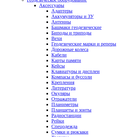
Аксессуары
Адаптеры
Аккумуляторы и ЗУ
Антенны
Башмаки геодезические
Биподы и триподы
Вехи
Геодезические марки и реперы
Дорожные колеса
Кабели
Карты памяти
Кейсы
Клавиатуры и дисплеи
Компасы и буссоли
Крепления
Литература
Окуляры
Отражатели
Планиметры
Планшеты и зонты
Радиостанции
Рейки
Спецодежда
Сумки и рюкзаки