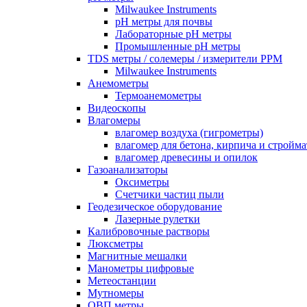
Milwaukee Instruments
pH метры для почвы
Лабораторные pH метры
Промышленные pH метры
TDS метры / солемеры / измерители PPM
Milwaukee Instruments
Анемометры
Термоанемометры
Видеоскопы
Влагомеры
влагомер воздуха (гигрометры)
влагомер для бетона, кирпича и стройм
влагомер древесины и опилок
Газоанализаторы
Оксиметры
Счетчики частиц пыли
Геодезическое оборудование
Лазерные рулетки
Калибровочные растворы
Люксметры
Магнитные мешалки
Манометры цифровые
Метеостанции
Мутномеры
ОВП метры