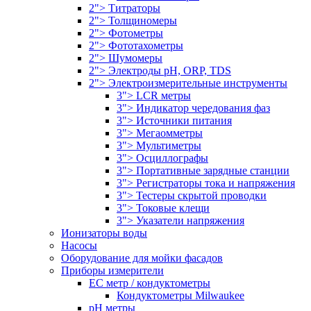
2"> Титраторы
2"> Толщиномеры
2"> Фотометры
2"> Фототахометры
2"> Шумомеры
2"> Электроды pH, ORP, TDS
2"> Электроизмерительные инструменты
3"> LCR метры
3"> Индикатор чередования фаз
3"> Источники питания
3"> Мегаомметры
3"> Мультиметры
3"> Осциллографы
3"> Портативные зарядные станции
3"> Регистраторы тока и напряжения
3"> Тестеры скрытой проводки
3"> Токовые клещи
3"> Указатели напряжения
Ионизаторы воды
Насосы
Оборудование для мойки фасадов
Приборы измерители
EC метр / кондуктометры
Кондуктометры Milwaukee
pH метры