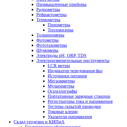
Промышленные приборы
Радиометры
Рефрактометры
Термометры
Пирометры
Тепловизоры
Толщиномеры
Фотометры
Фототахометры
Шумомеры
Электроды pH, ORP, TDS
Электроизмерительные инструменты
LCR метры
Индикатор чередования фаз
Источники питания
Мегаомметры
Мультиметры
Осциллографы
Портативные зарядные станции
Регистраторы тока и напряжения
Тестеры скрытой проводки
Токовые клещи
Указатели напряжения
Склад геодезии и КИПиА
Геодезическое оборудование