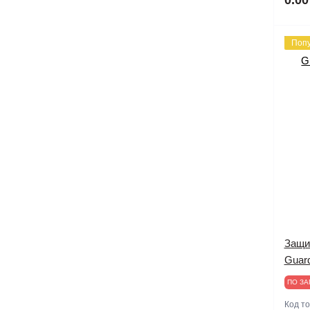
Поп
Защит
Guard
ПО ЗА
Код т