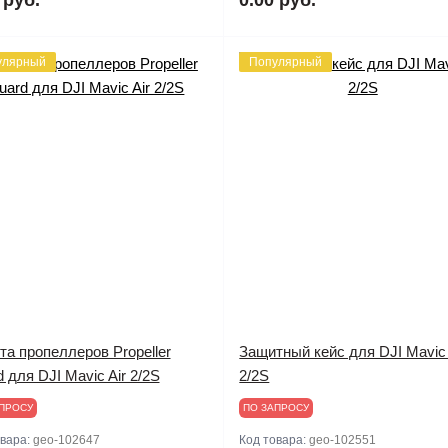
улярный
Популярный
а пропеллеров Propeller
Защитный кейс для DJI Mavic 
 для DJI Mavic Air 2/2S
2/2S
ПРОСУ
ПО ЗАПРОСУ
овара:
geo-102647
Код товара:
geo-102551