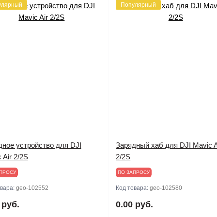
улярный
Популярный
дное устройство для DJI
Зарядный хаб для DJI Mavic A
 Air 2/2S
2/2S
ПРОСУ
ПО ЗАПРОСУ
овара:
geo-102552
Код товара:
geo-102580
 руб.
0.00 руб.