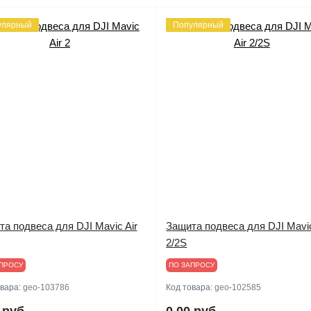
улярный
Популярный
а подвеса для DJI Mavic Air
Защита подвеса для DJI Mavic
2/2S
ПРОСУ
ПО ЗАПРОСУ
овара:
geo-103786
Код товара:
geo-102585
 руб.
0.00 руб.