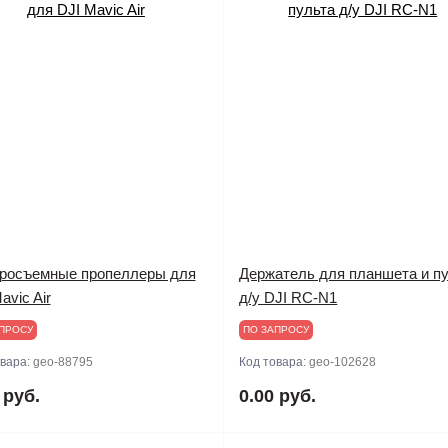
росъемные пропеллеры для
Держатель для планшета и п
avic Air
д/у DJI RC-N1
ПРОСУ
ПО ЗАПРОСУ
овара:
geo-88795
Код товара:
geo-102628
 руб.
0.00 руб.