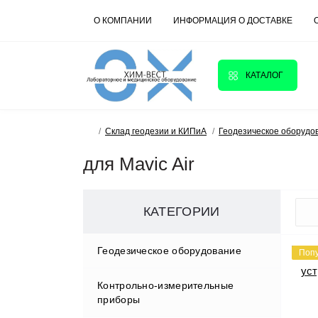
О КОМПАНИИ
ИНФОРМАЦИЯ О ДОСТАВКЕ
КАТАЛОГ
Склад геодезии и КИПиА
Геодезическое оборудо
для Mavic Air
КАТЕГОРИИ
Геодезическое оборудование
Поп
Контрольно-измерительные
Аксессуары
приборы