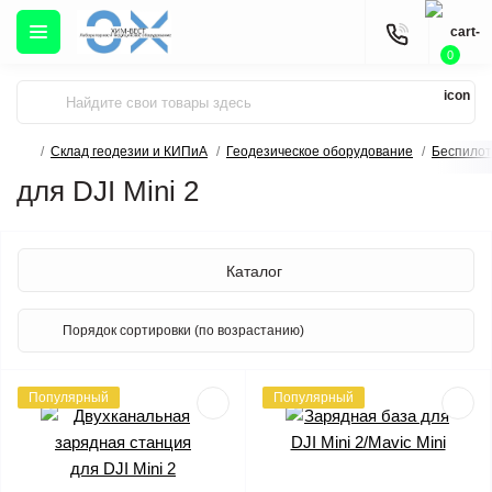
0
Склад геодезии и КИПиА
Геодезическое оборудование
Беспило
для DJI Mini 2
Каталог
Популярный
Популярный