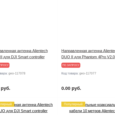
вленная антенна Alientech
Направленная антенна Aliente
I для DJI Smart controller
DUO II для Phantom 4Pro V2.0
ПРОСУ
ПО ЗАПРОСУ
овара:
geo-117078
Код товара:
geo-117077
 руб.
0.00 руб.
улярный
Популярный