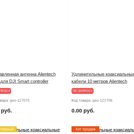
вленная антенна Alientech
Удлинительные коаксиальны
ля DJI Smart controller
кабели 10 метров Alientech
ПРОСУ
ПО ЗАПРОСУ
овара:
geo-117075
Код товара:
geo-121706
 руб.
0.00 руб.
улярный
Хит продаж