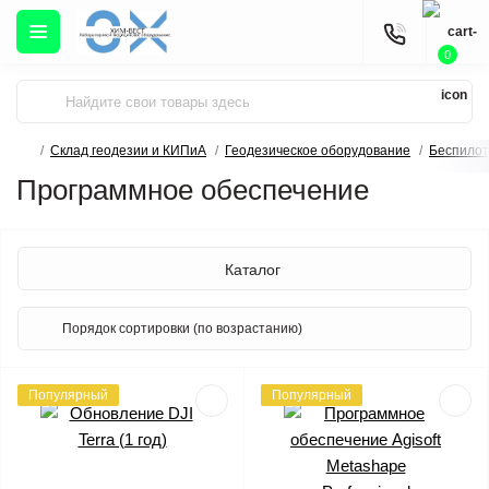
0
Склад геодезии и КИПиА
Геодезическое оборудование
Беспило
Программное обеспечение
Каталог
Популярный
Популярный