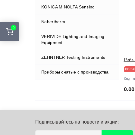
полиграфии
KONICA MINOLTA Sensing
Системы хранения компонентов
ЛКМ и чернил
Системы дистилляции /
Nabertherm
Колориметры
рекуперации загрязненного
0
растворителя и воды
VERIVIDE Lighting and Imaging
Спектроденситометры
Муфельные печи
Equipment
Спектрорадиометры
ZEHNTNER Testing Instruments
Просмотровые кабины
Рейк
Яркомеры
ПО ЗА
Приборы снятые с производства
Конический и цилиндрический
изгиб / эластичность
Код т
0.00
Подписывайтесь на новости и акции: