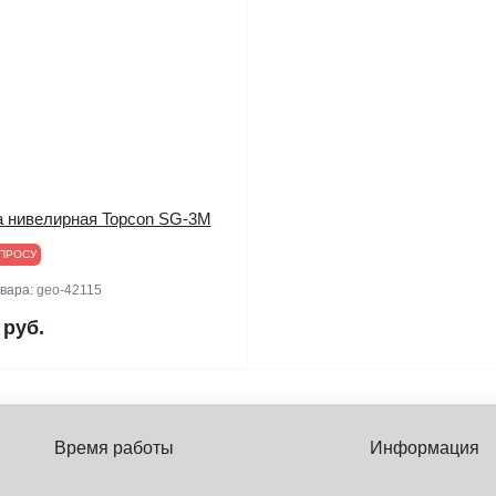
а нивелирная Topcon SG-3M
ПРОСУ
овара:
geo-42115
 руб.
Время работы
Информация