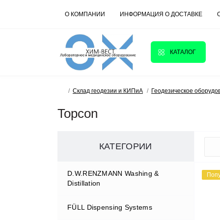
О КОМПАНИИ
ИНФОРМАЦИЯ О ДОСТАВКЕ
КАТАЛОГ
Склад геодезии и КИПиА
Геодезическое оборудо
Topcon
КАТЕГОРИИ
D.W.RENZMANN Washing &
Поп
Distillation
FÜLL Dispensing Systems
Моечные машины для
лакокрасочной промышленности и