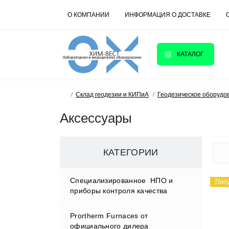
О КОМПАНИИ
ИНФОРМАЦИЯ О ДОСТАВКЕ
КАТАЛОГ
Склад геодезии и КИПиА
Геодезическое оборудо
Аксессуары
КАТЕГОРИИ
Cпециализированное НПО и
Поп
приборы контроля качества
Prortherm Furnaces от
D.W.RENZMANN Washing &
официального дилера
Distillation