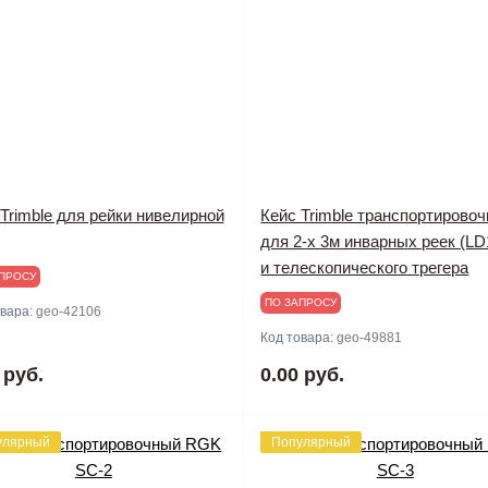
Trimble для рейки нивелирной
Кейс Trimble транспортирово
для 2-х 3м инварных реек (LD
и телескопического трегера
ПРОСУ
ПО ЗАПРОСУ
овара:
geo-42106
Код товара:
geo-49881
 руб.
0.00 руб.
улярный
Популярный