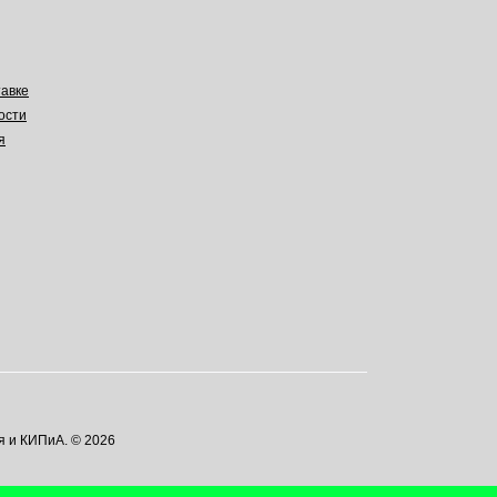
авке
ости
я
я и КИПиА. © 2026