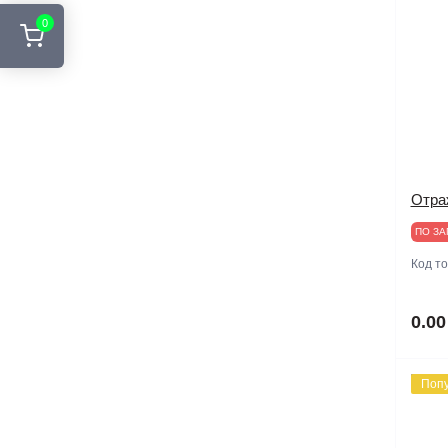
0
Антенны
для DJI Agras
для DJI Focus
для DJI FPV
Отра
ПО ЗА
для DJI Mavic Mini
Код т
для DJI Mini 2
0.00
для DJI Mini 3
Поп
для DJI OSMO
для DJI Ronin