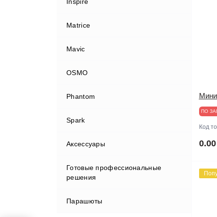
Inspire
Matrice
Mavic
OSMO
Мини
Phantom
ПО ЗА
Spark
Код т
0.00
Аксессуары
Готовые профессиональные
FPV системы, передача данных
Поп
решения
Tello
Парашюты
Аккумуляторы и З/У