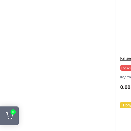
Антенны
для DJI Agras
для DJI Focus
для DJI FPV
Клин
ПО ЗА
для DJI Mavic Mini
Код т
для DJI Mini 2
0.00
для DJI Mini 3
Поп
0
для DJI OSMO
для DJI Ronin