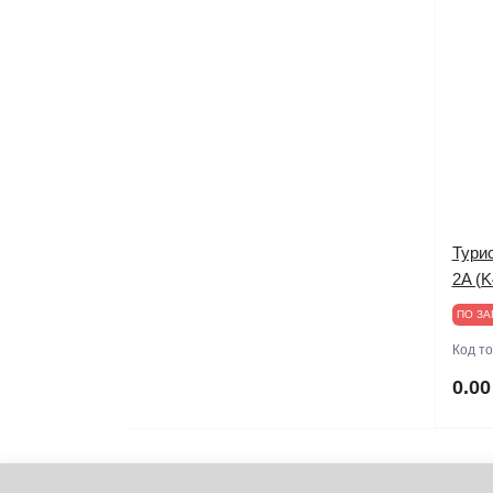
Тури
2A (K
ПО ЗА
Код т
0.00