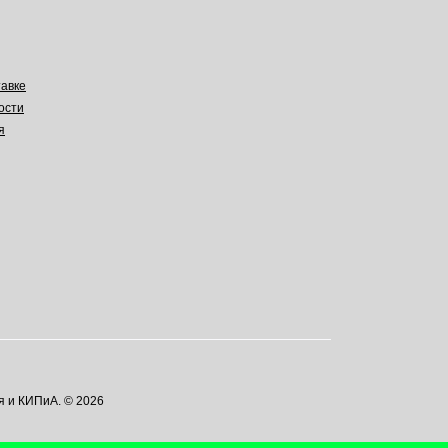
авке
ости
я
я и КИПиА. © 2026