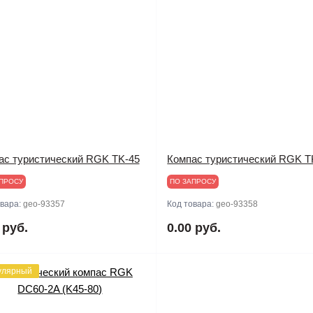
ас туристический RGK TK-45
Компас туристический RGK T
ПРОСУ
ПО ЗАПРОСУ
овара:
geo-93357
Код товара:
geo-93358
 руб.
0.00 руб.
улярный