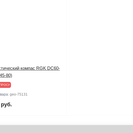
стический компас RGK DC60-
45-80)
ПРОСУ
овара:
geo-75131
 руб.