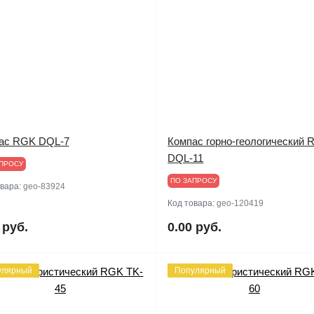
ас RGK DQL-7
Компас горно-геологический
DQL-11
ПРОСУ
ПО ЗАПРОСУ
овара:
geo-83924
Код товара:
geo-120419
 руб.
0.00 руб.
улярный
Популярный