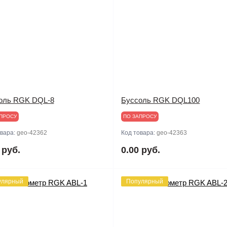
оль RGK DQL-8
Буссоль RGK DQL100
ПРОСУ
ПО ЗАПРОСУ
овара:
geo-42362
Код товара:
geo-42363
 руб.
0.00 руб.
улярный
Популярный