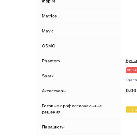
Inspire
Matrice
Mavic
OSMO
Бусс
Phantom
ПО ЗА
Spark
Код т
0.00
Аксессуары
Готовые профессиональные
FPV системы, передача данных
Поп
решения
Tello
Парашюты
Аккумуляторы и З/У