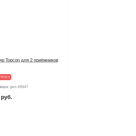
яр Topcon для 2 приёмников
ПРОСУ
овара:
geo-49947
 руб.