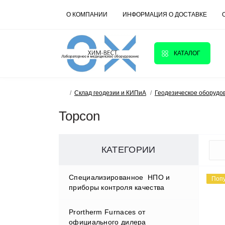
О КОМПАНИИ
ИНФОРМАЦИЯ О ДОСТАВКЕ
КАТАЛОГ
Склад геодезии и КИПиА
Геодезическое оборудо
Topcon
КАТЕГОРИИ
Cпециализированное НПО и
Поп
приборы контроля качества
Prortherm Furnaces от
D.W.RENZMANN Washing &
официального дилера
Distillation