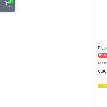
0
Ради
ПО ЗА
Код т
0.00
Поп