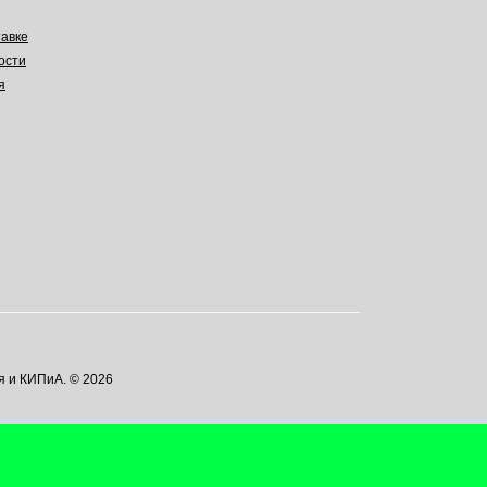
авке
ости
я
я и КИПиА. © 2026