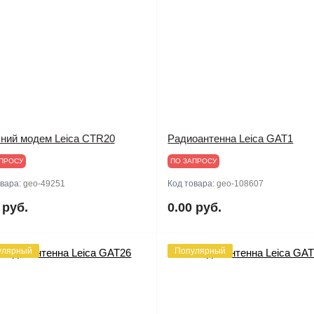
ний модем Leica CTR20
Радиоантенна Leica GAT1
ПРОСУ
ПО ЗАПРОСУ
овара:
geo-49251
Код товара:
geo-108607
 руб.
0.00 руб.
улярный
Популярный