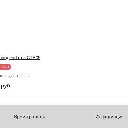
омодем Leica CTR35
ПРОСУ
овара:
geo-108938
 руб.
Время работы
Информация