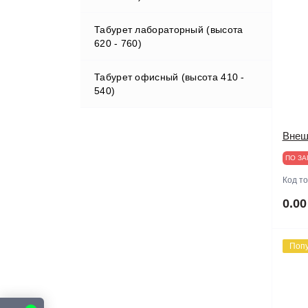
Табурет лабораторный (высота
620 - 760)
Табурет офисный (высота 410 -
540)
Внеш
ПО ЗА
Код т
0.00
Поп