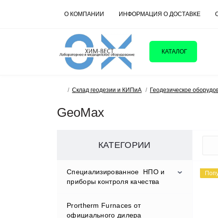
О КОМПАНИИ
ИНФОРМАЦИЯ О ДОСТАВКЕ
КАТАЛОГ
Склад геодезии и КИПиА
Геодезическое оборудо
GeoMax
КАТЕГОРИИ
Cпециализированное НПО и
Поп
приборы контроля качества
Prortherm Furnaces от
D.W.RENZMANN Washing &
официального дилера
Distillation