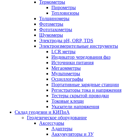
Термометры
Пирометры
Тепловизоры
Толщиномеры
Фотометры
Фототахометры
Шумомеры
Электроды pH, ORP, TDS
Электроизмерительные инструменты
LCR метры
Индикатор чередования фаз
Источники питания
Мегаомметры
Мультиметры
Осциллографы
Портативные зарядные станции
Регистраторы тока и напряжения
Тестеры скрытой проводки
Токовые клещи
Указатели напряжения
Склад геодезии и КИПиА
Геодезическое оборудование
Аксессуары
Адаптеры
Аккумуляторы и ЗУ