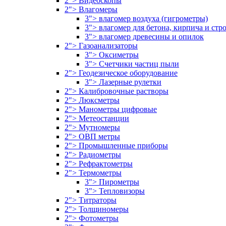
2"> Видеоскопы
2"> Влагомеры
3"> влагомер воздуха (гигрометры)
3"> влагомер для бетона, кирпича и ст
3"> влагомер древесины и опилок
2"> Газоанализаторы
3"> Оксиметры
3"> Счетчики частиц пыли
2"> Геодезическое оборудование
3"> Лазерные рулетки
2"> Калибровочные растворы
2"> Люксметры
2"> Манометры цифровые
2"> Метеостанции
2"> Мутномеры
2"> ОВП метры
2"> Промышленные приборы
2"> Радиометры
2"> Рефрактометры
2"> Термометры
3"> Пирометры
3"> Тепловизоры
2"> Титраторы
2"> Толщиномеры
2"> Фотометры