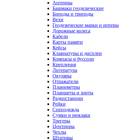
Антенны
Башмаки геодезические
Биподы и триподы
Вехи
Геодезические марки и реперы
Дорожные колеса
Кабели
Карты памяти
Кейсы
Клавиатуры и дисплеи
Компасы и буссоли
Крепления
Литература
Окуляры
Отражатели
Планиметры
Планшеты и зонты
Радиостанции
Рейки
Спецодежда
Сумки и рюкзаки
Трегеры
Центриры
Чехлы
Штативы