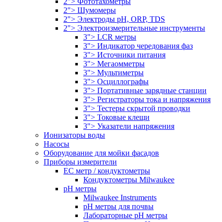
2"> Фототахометры
2"> Шумомеры
2"> Электроды pH, ORP, TDS
2"> Электроизмерительные инструменты
3"> LCR метры
3"> Индикатор чередования фаз
3"> Источники питания
3"> Мегаомметры
3"> Мультиметры
3"> Осциллографы
3"> Портативные зарядные станции
3"> Регистраторы тока и напряжения
3"> Тестеры скрытой проводки
3"> Токовые клещи
3"> Указатели напряжения
Ионизаторы воды
Насосы
Оборудование для мойки фасадов
Приборы измерители
EC метр / кондуктометры
Кондуктометры Milwaukee
pH метры
Milwaukee Instruments
pH метры для почвы
Лабораторные pH метры