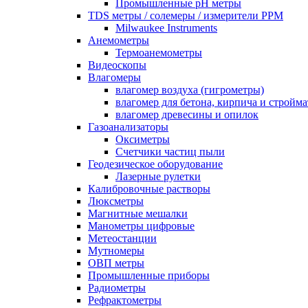
Промышленные pH метры
TDS метры / солемеры / измерители PPM
Milwaukee Instruments
Анемометры
Термоанемометры
Видеоскопы
Влагомеры
влагомер воздуха (гигрометры)
влагомер для бетона, кирпича и стройм
влагомер древесины и опилок
Газоанализаторы
Оксиметры
Счетчики частиц пыли
Геодезическое оборудование
Лазерные рулетки
Калибровочные растворы
Люксметры
Магнитные мешалки
Манометры цифровые
Метеостанции
Мутномеры
ОВП метры
Промышленные приборы
Радиометры
Рефрактометры