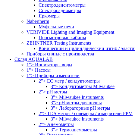
Спектроденситометры
Спектрорадиометры
Яркомеры
Nabertherm
Муфельные печи
VERIVIDE Lighting and Imaging Equipment
Просмотровые кабины
ZEHNTNER Testing Instruments
Конический и цилиндрический изгиб / эласти
Приборы снятые с производства
Склад AQUALAB
1"> Ионизаторы воды
1"> Насосы
1"> Приборы измерители
2"> EC метр / кондуктометры
3"> Кондуктометры Milwaukee
2"> pH метры
3"> Milwaukee Instruments
3"> pH метры для почвы
3"> Лабораторные pH метры
2"> TDS метры / солемеры / измерители PPM
3"> Milwaukee Instruments
2"> Анемометры
3"> Термоанемометры