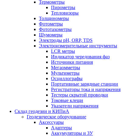
Термометры
Пирометры
Тепловизоры
Толщиномеры
Фотометры
Фототахометры
Шумомеры
Электроды pH, ORP, TDS
Электроизмерительные инструменты
LCR метры
Индикатор чередования фаз
Источники питания
Мегаомметры
Мультиметры
Осциллографы
Портативные зарядные станции
Регистраторы тока и напряжения
Тестеры скрытой проводки
Токовые клещи
Указатели напряжения
Склад геодезии и КИПиА
Геодезическое оборудование
Аксессуары
Адаптеры
Аккумуляторы и ЗУ