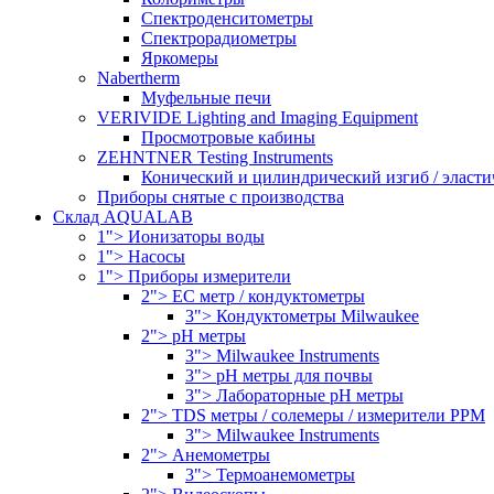
Спектроденситометры
Спектрорадиометры
Яркомеры
Nabertherm
Муфельные печи
VERIVIDE Lighting and Imaging Equipment
Просмотровые кабины
ZEHNTNER Testing Instruments
Конический и цилиндрический изгиб / эласти
Приборы снятые с производства
Склад AQUALAB
1"> Ионизаторы воды
1"> Насосы
1"> Приборы измерители
2"> EC метр / кондуктометры
3"> Кондуктометры Milwaukee
2"> pH метры
3"> Milwaukee Instruments
3"> pH метры для почвы
3"> Лабораторные pH метры
2"> TDS метры / солемеры / измерители PPM
3"> Milwaukee Instruments
2"> Анемометры
3"> Термоанемометры