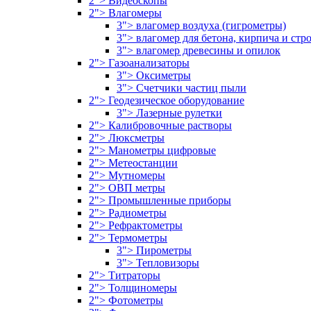
2"> Видеоскопы
2"> Влагомеры
3"> влагомер воздуха (гигрометры)
3"> влагомер для бетона, кирпича и ст
3"> влагомер древесины и опилок
2"> Газоанализаторы
3"> Оксиметры
3"> Счетчики частиц пыли
2"> Геодезическое оборудование
3"> Лазерные рулетки
2"> Калибровочные растворы
2"> Люксметры
2"> Манометры цифровые
2"> Метеостанции
2"> Мутномеры
2"> ОВП метры
2"> Промышленные приборы
2"> Радиометры
2"> Рефрактометры
2"> Термометры
3"> Пирометры
3"> Тепловизоры
2"> Титраторы
2"> Толщиномеры
2"> Фотометры