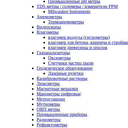
Промышленные pH метры
TDS метры / солемеры / измерители PPM
Milwaukee Instruments
Анемометры
Термоанемометры
Видеоскопы
Влагомеры
влагомер воздуха (гигрометры)
влагомер для бетона, кирпича и стройм
влагомер древесины и опилок
Газоанализаторы
Оксиметры
Счетчики частиц пыли
Геодезическое оборудование
Лазерные рулетки
Калибровочные растворы
Люксметры
Магнитные мешалки
Манометры цифровые
Метеостанции
Мутномеры
ОВП метры
Промышленные приборы
Радиометры
Рефрактометры