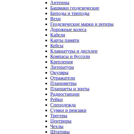
Антенны
Башмаки геодезические
Биподы и триподы
Вехи
Геодезические марки и реперы
Дорожные колеса
Кабели
Карты памяти
Кейсы
Клавиатуры и дисплеи
Компасы и буссоли
Крепления
Литература
Окуляры
Отражатели
Планиметры
Планшеты и зонты
Радиостанции
Рейки
Спецодежда
Сумки и рюкзаки
Трегеры
Центриры
Чехлы
Штативы