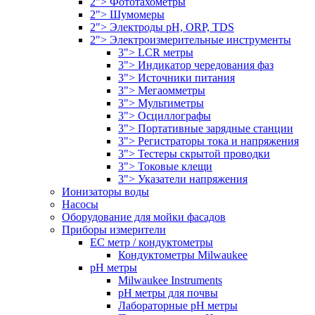
2"> Фототахометры
2"> Шумомеры
2"> Электроды pH, ORP, TDS
2"> Электроизмерительные инструменты
3"> LCR метры
3"> Индикатор чередования фаз
3"> Источники питания
3"> Мегаомметры
3"> Мультиметры
3"> Осциллографы
3"> Портативные зарядные станции
3"> Регистраторы тока и напряжения
3"> Тестеры скрытой проводки
3"> Токовые клещи
3"> Указатели напряжения
Ионизаторы воды
Насосы
Оборудование для мойки фасадов
Приборы измерители
EC метр / кондуктометры
Кондуктометры Milwaukee
pH метры
Milwaukee Instruments
pH метры для почвы
Лабораторные pH метры