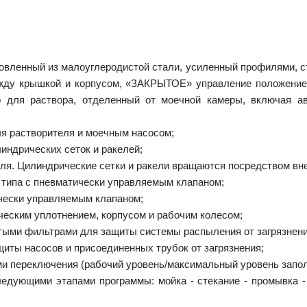
товленный из малоуглеродистой стали, усиленный профилями, с
жду крышкой и корпусом, «ЗАКРЫТОЕ» управление положением
ар для раствора, отделенный от моечной камеры, включая 
я растворителя и моечным насосом;
индрических сеток и ракелей;
еля. Цилиндрические сетки и ракели вращаются посредством вн
 типа с пневматически управляемым клапаном;
чески управляемым клапаном;
еским уплотнением, корпусом и рабочим колесом;
тыми фильтрами для защиты системы распыления от загрязнени
иты насосов и присоединенных трубок от загрязнения;
ами переключения (рабочий уровень/максимальный уровень запол
ледующими этапами программы: мойка - стекание - промывка 