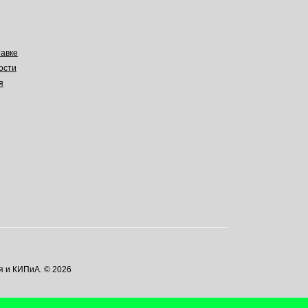
авке
ости
я
я и КИПиА. © 2026