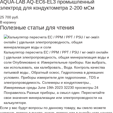
AQUA-LAB AQ-EC6-EL3 промышленный
электрод для кондуктометра 2-200 мСм
25 700 руб.
В корзину
Полезные статьи для чтения
Калькулятор пересчета EC / PPM / PPT / PSU / мг-экв/л онлайн
| удельная электропроводность, общая минерализация воды и
соли
Опубликовано в:
Измерительные приборы. Как выбрать,
как использовать, как калибровать., Вода. Контроль качества
питьевой воды., Обратный осмос, Гидропоника в домашних
условиях. Приборы измерители для гидропоники., TDS и
электропроводимость. Солемеры и кондуктометры.,
Измеряемые среды
June 19th 2023
32230
просмотры
24
Понравилось
Разные приборы, а смысл один. Пересчитайте
свои значения минерализации или электропроводности на
калькуляторе.
Если у вас будут вопросы по данному товару, вы смело можете
написать вопрос в пункте: задать вопрос или в онлайн чате нашего