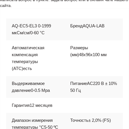
сайта.
AQ-EC5-EL3 0-1999
БрендAQUA-LAB
мкСм/см/0-60 °С
Автоматическая
Размеры
компенсация
(мм)48х96х100 мм
температуры
(АТС)есть
Выдерживаемое
ПитаниеAC220 В ± 10%
давление0-0.5 Mpa
50 Гц
Гарантия12 месяцев
Диапазон измерения
Точность± 2,0% (FS)
температуры °C5-50 ºC