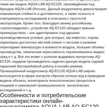
такие как модель AQUA-LAB AQ-EC120, произведённая под
брендом AQUA-LAB (Россия). Данный кондуктометр демонстрирует
повышенную стойкость и долговечность, а также точность и
повторяемость исследований в сочетании с простотой
эксплуатации. Кроме того, благодаря своему российскому
«происхождению», устройство AQ-EC120 обладает важным
преимуществом – оно адаптировано под здешние
производственные условия, для которых, как известно, подчас
характерны достаточно жёсткий климат с частыми и резкими
перепадами температуры и влажности воздуха, большие объёмы
производства, химическая агрессивность перекачиваемых жидких
сред и т. д. Всё это может с успехом выдержать контроллер AQ-
EC120, недаром производитель наделил данную модель годовой
гарантией бесперебойной работы в онлайн-режиме.
Промышленный кондуктометр AQ-EC120 AQUA-LAB широко
используется в сфере контроля сбросов сточных вод в природные
водные объекты, мониторинга технологических процессов в
пищевой и химической промышленности, экологических
исследований и т. д.
Особенности и потребительские
характеристики онлайн-
кондуктометра AQUA-LAB AQ-EC120