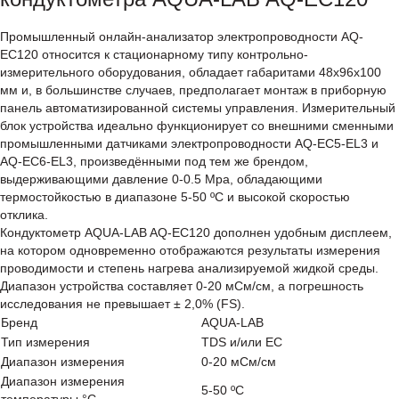
Промышленный онлайн-анализатор электропроводности AQ-
EC120 относится к стационарному типу контрольно-
измерительного оборудования, обладает габаритами 48х96х100
мм и, в большинстве случаев, предполагает монтаж в приборную
панель автоматизированной системы управления. Измерительный
блок устройства идеально функционирует со внешними сменными
промышленными датчиками электропроводности AQ-EC5-EL3 и
AQ-EC6-EL3, произведёнными под тем же брендом,
выдерживающими давление 0-0.5 Mpa, обладающими
термостойкостью в диапазоне 5-50 ºC и высокой скоростью
отклика.
Кондуктометр AQUA-LAB AQ-EC120 дополнен удобным дисплеем,
на котором одновременно отображаются результаты измерения
проводимости и степень нагрева анализируемой жидкой среды.
Диапазон устройства составляет 0-20 мСм/см, а погрешность
исследования не превышает ± 2,0% (FS).
Бренд
AQUA-LAB
Тип измерения
TDS и/или EC
Диапазон измерения
0-20 мСм/см
Диапазон измерения
5-50 ºC
температуры °C