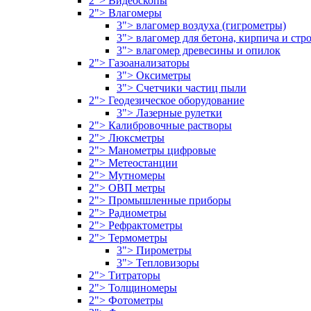
2"> Видеоскопы
2"> Влагомеры
3"> влагомер воздуха (гигрометры)
3"> влагомер для бетона, кирпича и ст
3"> влагомер древесины и опилок
2"> Газоанализаторы
3"> Оксиметры
3"> Счетчики частиц пыли
2"> Геодезическое оборудование
3"> Лазерные рулетки
2"> Калибровочные растворы
2"> Люксметры
2"> Манометры цифровые
2"> Метеостанции
2"> Мутномеры
2"> ОВП метры
2"> Промышленные приборы
2"> Радиометры
2"> Рефрактометры
2"> Термометры
3"> Пирометры
3"> Тепловизоры
2"> Титраторы
2"> Толщиномеры
2"> Фотометры