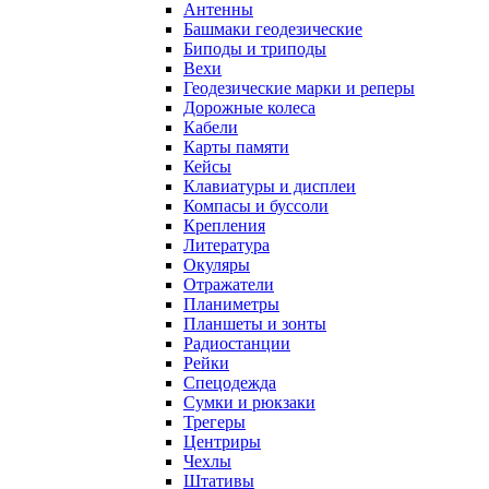
Антенны
Башмаки геодезические
Биподы и триподы
Вехи
Геодезические марки и реперы
Дорожные колеса
Кабели
Карты памяти
Кейсы
Клавиатуры и дисплеи
Компасы и буссоли
Крепления
Литература
Окуляры
Отражатели
Планиметры
Планшеты и зонты
Радиостанции
Рейки
Спецодежда
Сумки и рюкзаки
Трегеры
Центриры
Чехлы
Штативы