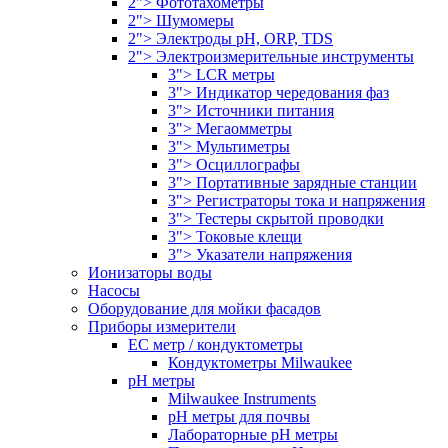
2"> Фототахометры
2"> Шумомеры
2"> Электроды pH, ORP, TDS
2"> Электроизмерительные инструменты
3"> LCR метры
3"> Индикатор чередования фаз
3"> Источники питания
3"> Мегаомметры
3"> Мультиметры
3"> Осциллографы
3"> Портативные зарядные станции
3"> Регистраторы тока и напряжения
3"> Тестеры скрытой проводки
3"> Токовые клещи
3"> Указатели напряжения
Ионизаторы воды
Насосы
Оборудование для мойки фасадов
Приборы измерители
EC метр / кондуктометры
Кондуктометры Milwaukee
pH метры
Milwaukee Instruments
pH метры для почвы
Лабораторные pH метры