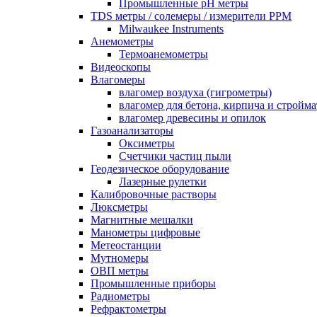
Промышленные pH метры
TDS метры / солемеры / измерители PPM
Milwaukee Instruments
Анемометры
Термоанемометры
Видеоскопы
Влагомеры
влагомер воздуха (гигрометры)
влагомер для бетона, кирпича и стройм
влагомер древесины и опилок
Газоанализаторы
Оксиметры
Счетчики частиц пыли
Геодезическое оборудование
Лазерные рулетки
Калибровочные растворы
Люксметры
Магнитные мешалки
Манометры цифровые
Метеостанции
Мутномеры
ОВП метры
Промышленные приборы
Радиометры
Рефрактометры