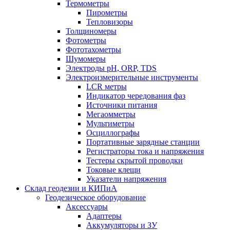
Термометры
Пирометры
Тепловизоры
Толщиномеры
Фотометры
Фототахометры
Шумомеры
Электроды pH, ORP, TDS
Электроизмерительные инструменты
LCR метры
Индикатор чередования фаз
Источники питания
Мегаомметры
Мультиметры
Осциллографы
Портативные зарядные станции
Регистраторы тока и напряжения
Тестеры скрытой проводки
Токовые клещи
Указатели напряжения
Склад геодезии и КИПиА
Геодезическое оборудование
Аксессуары
Адаптеры
Аккумуляторы и ЗУ