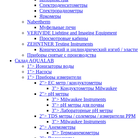
Спектроденситометры
Спектрорадиометры
Яркомеры
Nabertherm
Муфельные печи
VERIVIDE Lighting and Imaging Equipment
Просмотровые кабины
ZEHNTNER Testing Instruments
Конический и цилиндрический изгиб / эласти
Приборы снятые с производства
Склад AQUALAB
1"> Ионизаторы воды
1"> Насосы
1"> Приборы измерители
2"> EC метр / кондуктометры
3"> Кондуктометры Milwaukee
2"> pH метры
3"> Milwaukee Instruments
3"> pH метры для почвы
3"> Лабораторные pH метры
2"> TDS метры / солемеры / измерители PPM
3"> Milwaukee Instruments
2"> Анемометры
3"> Термоанемометры