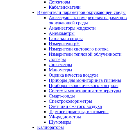
Детекторы
Кабелеискатели
Измерители параметров окружающей среды
Аксессуары к измерителям параметров
окружающей среды
Анализаторы жидкости
Анемометры
Газоанализаторы
Измерители pH
Измерители светового потока
Измерители тепловой облученности
Логгеры
Люксметры
Манометры
Оценка качества воздуха
Приборы для мониторинга гигиены
Приборы экологического контроля
Системы мониторинга температуры
Смарт-зонды
Спектроколориметры
Счётчики сжатого воздуха
Термогигрометры, влагомеры
УФ-радиометры
Шумомеры
Калибраторы