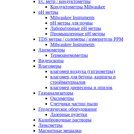
EC метр / кондуктометры
Кондуктометры Milwaukee
pH метры
Milwaukee Instruments
pH метры для почвы
Лабораторные pH метры
Промышленные pH метры
TDS метры / солемеры / измерители PPM
Milwaukee Instruments
Анемометры
Термоанемометры
Видеоскопы
Влагомеры
влагомер воздуха (гигрометры)
влагомер для бетона, кирпича и
стройматериалов
влагомер древесины и опилок
Газоанализаторы
Оксиметры
Счетчики частиц пыли
Геодезическое оборудование
Лазерные рулетки
Калибровочные растворы
Люксметры
Магнитные мешалки