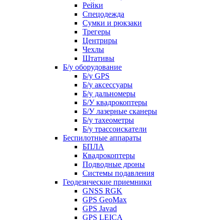
Рейки
Спецодежда
Сумки и рюкзаки
Трегеры
Центриры
Чехлы
Штативы
Б/у оборудование
Б/у GPS
Б/у аксессуары
Б/у дальномеры
Б/У квадрокоптеры
Б/У лазерные сканеры
Б/у тахеометры
Б/у трассоискатели
Беспилотные аппараты
БПЛА
Квадрокоптеры
Подводные дроны
Системы подавления
Геодезические приемники
GNSS RGK
GPS GeoMax
GPS Javad
GPS LEICA