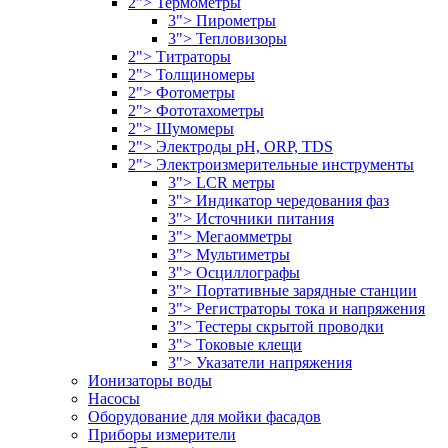
2"> Термометры
3"> Пирометры
3"> Тепловизоры
2"> Титраторы
2"> Толщиномеры
2"> Фотометры
2"> Фототахометры
2"> Шумомеры
2"> Электроды pH, ORP, TDS
2"> Электроизмерительные инструменты
3"> LCR метры
3"> Индикатор чередования фаз
3"> Источники питания
3"> Мегаомметры
3"> Мультиметры
3"> Осциллографы
3"> Портативные зарядные станции
3"> Регистраторы тока и напряжения
3"> Тестеры скрытой проводки
3"> Токовые клещи
3"> Указатели напряжения
Ионизаторы воды
Насосы
Оборудование для мойки фасадов
Приборы измерители