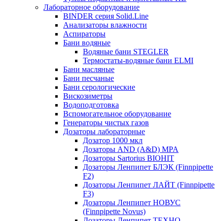
Лабораторное оборудование
BINDER серия Solid.Line
Анализаторы влажности
Аспираторы
Бани водяные
Водяные бани STEGLER
Термостаты-водяные бани ELMI
Бани масляные
Бани песчаные
Бани серологические
Вискозиметры
Водоподготовка
Вспомогательное оборудование
Генераторы чистых газов
Дозаторы лабораторные
Дозатор 1000 мкл
Дозаторы AND (A&D) MPA
Дозаторы Sartorius BIOHIT
Дозаторы Ленпипет БЛЭК (Finnpipette
F2)
Дозаторы Ленпипет ЛАЙТ (Finnpipette
F3)
Дозаторы Ленпипет НОВУС
(Finnpipette Novus)
Дозаторы Ленпипет ТЕХНО