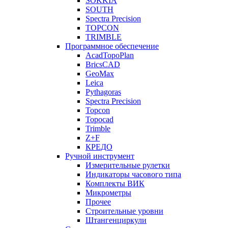
SOKKIA
SOUTH
Spectra Precision
TOPCON
TRIMBLE
Программное обеспечение
AcadTopoPlan
BricsCAD
GeoMax
Leica
Pythagoras
Spectra Precision
Topcon
Topocad
Trimble
Z+F
КРЕДО
Ручной инструмент
Измерительные рулетки
Индикаторы часового типа
Комплекты ВИК
Микрометры
Прочее
Строительные уровни
Штангенциркули