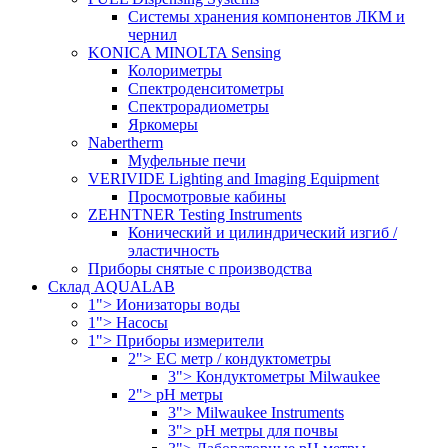
Системы хранения компонентов ЛКМ и
чернил
KONICA MINOLTA Sensing
Колориметры
Спектроденситометры
Спектрорадиометры
Яркомеры
Nabertherm
Муфельные печи
VERIVIDE Lighting and Imaging Equipment
Просмотровые кабины
ZEHNTNER Testing Instruments
Конический и цилиндрический изгиб /
эластичность
Приборы снятые с производства
Склад AQUALAB
1"> Ионизаторы воды
1"> Насосы
1"> Приборы измерители
2"> EC метр / кондуктометры
3"> Кондуктометры Milwaukee
2"> pH метры
3"> Milwaukee Instruments
3"> pH метры для почвы