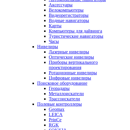
Аксессуары
Велокомпьютеры
Видеорегистраторы
Водные навигаторы
Карты
Компьютеры для дайвинга
Туристические навигаторы
Часы
Нивелиры
Лазерные нивелиры
Оптические нивелиры
Приборы вертикального
проектирования
Ротационные нивелиры
Цифровые нивелиры
Поисковое оборудование
Георадары
Металлоискатели
Трассоискатели
Полевые контроллеры
Geomax
LEICA
PrinCe
RGK