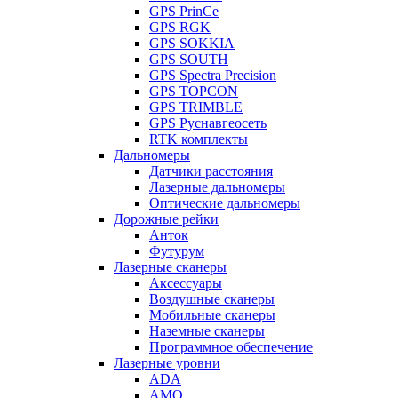
GPS PrinCe
GPS RGK
GPS SOKKIA
GPS SOUTH
GPS Spectra Precision
GPS TOPCON
GPS TRIMBLE
GPS Руснавгеосеть
RTK комплекты
Дальномеры
Датчики расстояния
Лазерные дальномеры
Оптические дальномеры
Дорожные рейки
Анток
Футурум
Лазерные сканеры
Аксессуары
Воздушные сканеры
Мобильные сканеры
Наземные сканеры
Программное обеспечение
Лазерные уровни
ADA
AMO