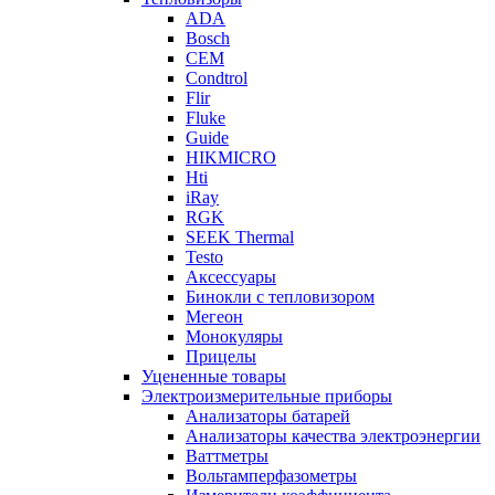
ADA
Bosch
CEM
Condtrol
Flir
Fluke
Guide
HIKMICRO
Hti
iRay
RGK
SEEK Thermal
Testo
Аксессуары
Бинокли с тепловизором
Мегеон
Монокуляры
Прицелы
Уцененные товары
Электроизмерительные приборы
Анализаторы батарей
Анализаторы качества электроэнергии
Ваттметры
Вольтамперфазометры