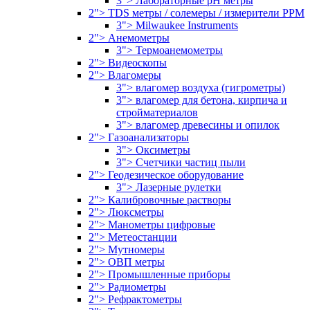
3"> Лабораторные pH метры
2"> TDS метры / солемеры / измерители PPM
3"> Milwaukee Instruments
2"> Анемометры
3"> Термоанемометры
2"> Видеоскопы
2"> Влагомеры
3"> влагомер воздуха (гигрометры)
3"> влагомер для бетона, кирпича и
стройматериалов
3"> влагомер древесины и опилок
2"> Газоанализаторы
3"> Оксиметры
3"> Счетчики частиц пыли
2"> Геодезическое оборудование
3"> Лазерные рулетки
2"> Калибровочные растворы
2"> Люксметры
2"> Манометры цифровые
2"> Метеостанции
2"> Мутномеры
2"> ОВП метры
2"> Промышленные приборы
2"> Радиометры
2"> Рефрактометры