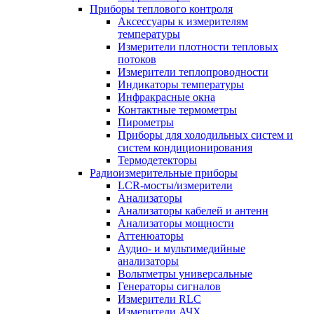
Приборы теплового контроля
Аксессуары к измерителям
температуры
Измерители плотности тепловых
потоков
Измерители теплопроводности
Индикаторы температуры
Инфракрасные окна
Контактные термометры
Пирометры
Приборы для холодильных систем и
систем кондиционирования
Термодетекторы
Радиоизмерительные приборы
LCR-мосты/измерители
Анализаторы
Анализаторы кабелей и антенн
Анализаторы мощности
Аттенюаторы
Аудио- и мультимедийные
анализаторы
Вольтметры универсальные
Генераторы сигналов
Измерители RLC
Измерители АЧХ