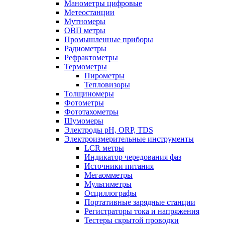
Манометры цифровые
Метеостанции
Мутномеры
ОВП метры
Промышленные приборы
Радиометры
Рефрактометры
Термометры
Пирометры
Тепловизоры
Толщиномеры
Фотометры
Фототахометры
Шумомеры
Электроды pH, ORP, TDS
Электроизмерительные инструменты
LCR метры
Индикатор чередования фаз
Источники питания
Мегаомметры
Мультиметры
Осциллографы
Портативные зарядные станции
Регистраторы тока и напряжения
Тестеры скрытой проводки