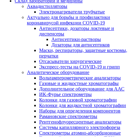
Склад лаборатории и медицины
Аквадистилляторы
Электронагреватели трубчатые
Актуально для борьбы и профилактики
коронавирусой инфекции COVID-19
Антисептики, дозаторы локтевые и
диспенсеры
Антисептики-растворы
Дозаторы для антисептиков
Маски, респираторы, защитные костюмы,
перчатки
Отсасыватели хирургические
Экспресс-тесты на COVID-19 и грипп
Аналитическое оборудование
Вольтамперометрические анализаторы
Газовые и жидкостные хроматографы
Дополнительное оборудование для ААС
ИК-Фурье спектрометры
Колонки для газовой хроматографии
Колонки для жидкостной хроматографии
Наборы для определения компонентов
Рамановские спектрометры
Рентгенофлуоресцентные анализаторы
Системы капиллярного электрофореза
Спектрометры атомно-абсорбционные