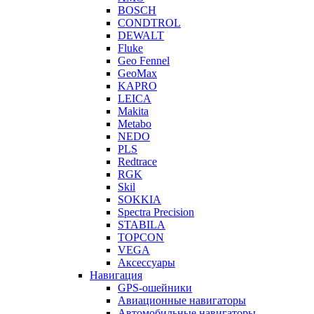
BOSCH
CONDTROL
DEWALT
Fluke
Geo Fennel
GeoMax
KAPRO
LEICA
Makita
Metabo
NEDO
PLS
Redtrace
RGK
Skil
SOKKIA
Spectra Precision
STABILA
TOPCON
VEGA
Аксессуары
Навигация
GPS-ошейники
Авиационные навигаторы
Автомобильные навигаторы