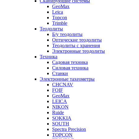
Сканирующие системы
GeoMax
Leica
Topcon
Trimble
Теодолиты
Б/у теодолиты
Оптические теодолиты
Теодолиты с хранения
Электронные теодолиты
Техника
Садовая техника
Силовая техника
Станки
Электронные тахеометры
CHCNAV
FOIF
GeoMax
LEICA
NIKON
Ruide
SOKKIA
SOUTH
Spectra Precision
TOPCON