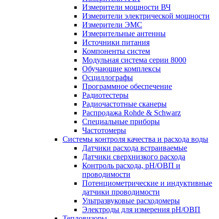
Измерители мощности ВЧ
Измерители электрической мощности
Измерители ЭМС
Измерительные антенны
Источники питания
Компоненты систем
Модульная система серии 8000
Обучающие комплексы
Осциллографы
Программное обеспечение
Радиотестеры
Радиочастотные сканеры
Распродажа Rohde & Schwarz
Специальные приборы
Частотомеры
Системы контроля качества и расхода воды
Датчики расхода встраиваемые
Датчики сверхнизкого расхода
Контроль расхода, pH/ОВП и
проводимости
Потенциометрические и индуктивные
датчики проводимости
Ультразвуковые расходомеры
Электроды для измерения рH/ОВП
Тепловизоры