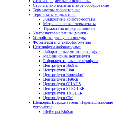
Стекла предметные и покровные
Строительно-испытательное оборудование
Термометры лабораторные
Термостаты жидкостные
Жидкостные криотермостаты
Метрологические термостаты
Термостаты циркуляционные
Ультразвуковые ванны (мойки)
Устройства для сушки посуды
Фотометры и спектрофотометры
Центрифуги лабораторные
Лабораторные мини-центрифуги
Медицинские центрифуги
Рефрижераторные центрифуги
Центрифуги BioSan
Центрифуги Elmi
Центрифуги Eppendorf
Центрифуги Hettich
Центрифуги OHAUS
Центрифуги STEGLER
Центрифуги TAGLER
Центрифуги СМ
ОБРАТНАЯ СВЯЗЬ
Шейкеры, Встряхиватели, Перемешивающие
устройства
Шейкеры BioSan