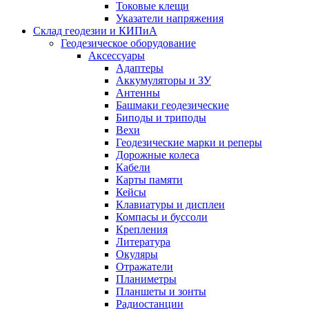
Токовые клещи
Указатели напряжения
Склад геодезии и КИПиА
Геодезическое оборудование
Аксессуары
Адаптеры
Аккумуляторы и ЗУ
Антенны
Башмаки геодезические
Биподы и триподы
Вехи
Геодезические марки и реперы
Дорожные колеса
Кабели
Карты памяти
Кейсы
Клавиатуры и дисплеи
Компасы и буссоли
Крепления
Литература
Окуляры
Отражатели
Планиметры
Планшеты и зонты
Радиостанции