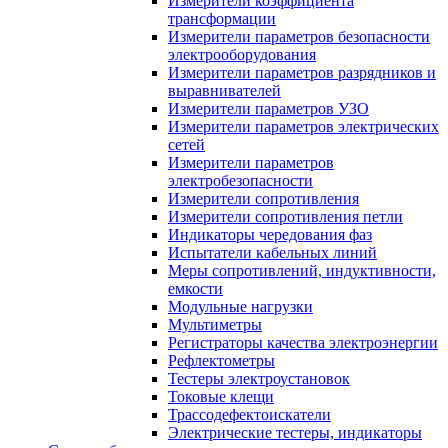
Измерители коэффициента
трансформации
Измерители параметров безопасности
электрооборудования
Измерители параметров разрядников и
выравнивателей
Измерители параметров УЗО
Измерители параметров электрических
сетей
Измерители параметров
электробезопасности
Измерители сопротивления
Измерители сопротивления петли
Индикаторы чередования фаз
Испытатели кабельных линий
Меры сопротивлений, индуктивности,
емкости
Модульные нагрузки
Мультиметры
Регистраторы качества электроэнергии
Рефлектометры
Тестеры электроустановок
Токовые клещи
Трассодефектоискатели
Электрические тестеры, индикаторы