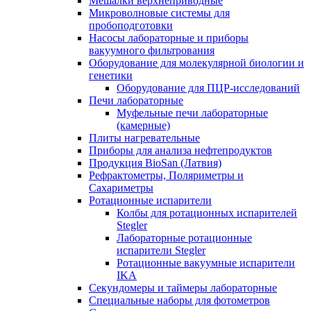
Мешалки верхнеприводные
Микроволновые системы для
пробоподготовки
Насосы лабораторные и приборы
вакуумного фильтрования
Оборудование для молекулярной биологии и
генетики
Оборудование для ПЦР-исследований
Печи лабораторные
Муфельные печи лабораторные
(камерные)
Плиты нагревательные
Приборы для анализа нефтепродуктов
Продукция BioSan (Латвия)
Рефрактометры, Поляриметры и
Сахариметры
Ротационные испарители
Колбы для ротационных испарителей
Stegler
Лабораторные ротационные
испарители Stegler
Ротационные вакуумные испарители
IKA
Секундомеры и таймеры лабораторные
Специальные наборы для фотометров