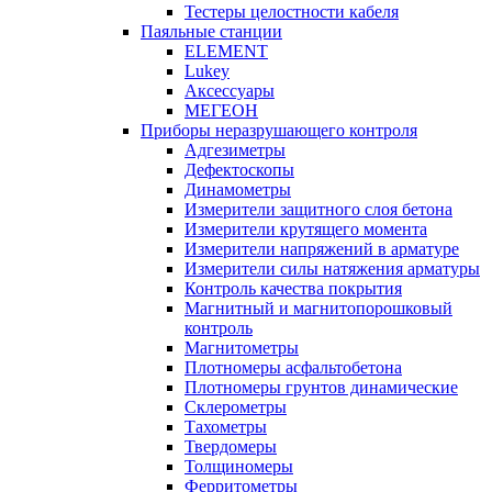
Тестеры целостности кабеля
Паяльные станции
ELEMENT
Lukey
Аксессуары
МЕГЕОН
Приборы неразрушающего контроля
Адгезиметры
Дефектоскопы
Динамометры
Измерители защитного слоя бетона
Измерители крутящего момента
Измерители напряжений в арматуре
Измерители силы натяжения арматуры
Контроль качества покрытия
Магнитный и магнитопорошковый
контроль
Магнитометры
Плотномеры асфальтобетона
Плотномеры грунтов динамические
Склерометры
Тахометры
Твердомеры
Толщиномеры
Ферритометры