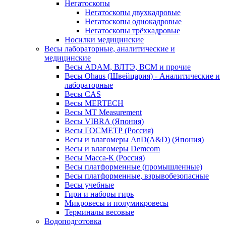
Негатоскопы
Негатоскопы двухкадровые
Негатоскопы однокадровые
Негатоскопы трёхкадровые
Носилки медицинские
Весы лабораторные, аналитические и
медицинские
Весы ADAM, ВЛТЭ, BCM и прочие
Весы Ohaus (Швейцария) - Аналитические и
лабораторные
Весы CAS
Весы MERTECH
Весы MT Measurement
Весы VIBRA (Япония)
Весы ГОСМЕТР (Россия)
Весы и влагомеры AnD(A&D) (Япония)
Весы и влагомеры Demcom
Весы Масса-К (Россия)
Весы платформенные (промышленные)
Весы платформенные, взрывобезопасные
Весы учебные
Гири и наборы гирь
Микровесы и полумикровесы
Терминалы весовые
Водоподготовка