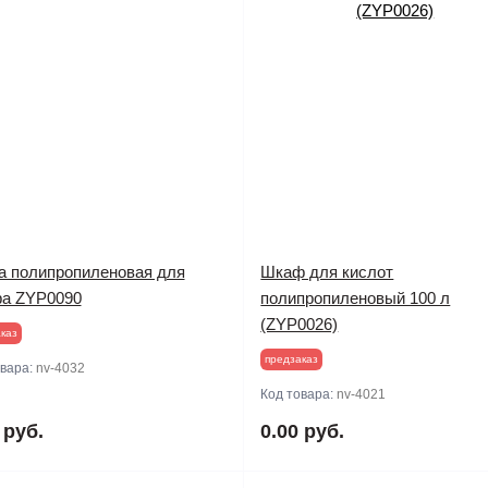
а полипропиленовая для
Шкаф для кислот
а ZYP0090
полипропиленовый 100 л
(ZYP0026)
каз
предзаказ
овара:
nv-4032
Код товара:
nv-4021
 руб.
0.00 руб.