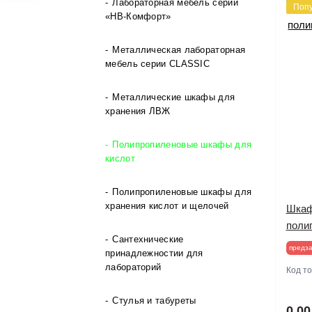
Лабораторная мебель серии
Поп
2"> Шумомеры
Элементные анализаторы
«НВ-Комфорт»
Термометры
Гири и наборы гирь
2"> Электроды pH, ORP, TDS
Толщиномеры
Металлическая лабораторная
Микровесы и полумикровесы
мебель серии CLASSIC
2"> Электроизмерительные
Фотометры
инструменты
Терминалы весовые
Металлические шкафы для
хранения ЛВЖ
Фототахометры
Полипропиленовые шкафы для
Шумомеры
кислот
Электроды pH, ORP, TDS
Полипропиленовые шкафы для
хранения кислот и щелочей
Шкаф
Электроизмерительные
поли
инструменты
Сантехнические
предза
принадлежностии для
лабораторий
Код т
Стулья и табуреты
0.00