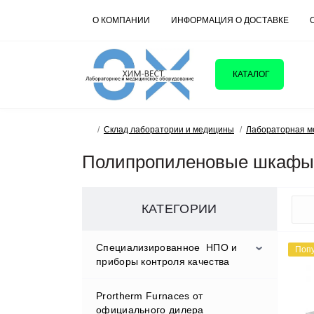
О КОМПАНИИ
ИНФОРМАЦИЯ О ДОСТАВКЕ
КАТАЛОГ
Склад лаборатории и медицины
Лабораторная м
Полипропиленовые шкафы 
КАТЕГОРИИ
Cпециализированное НПО и
Поп
приборы контроля качества
Prortherm Furnaces от
D.W.RENZMANN Washing &
официального дилера
Distillation