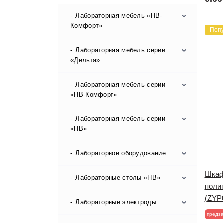
Лабораторная мебель «НВ-
Комфорт»
Поп
Лабораторная мебель серии
Вытяжные шкафы «НВ-Комфорт»
«Дельта»
Лабораторная мебель серии
Столы для весов
«НВ-Комфорт»
Столы для титрования
Лабораторная мебель серии
Вытяжные шкафы НВ-Комфорт
«НВ»
Столы лабораторные
Лабораторное оборудование
Вытяжные шкафы «НВ»
Столы-мойки лабораторные
Шкаф
Лабораторные шкафы «НВ»
Лабораторные столы «НВ»
BINDER серия Solid.Line
Столы-тумбы
поли
(ZYP
Тумбы подкатные и приставные
Анализаторы влажности
Лабораторные электроды
Островные столы «НВ»
Шкафы вытяжные
НВ
предза