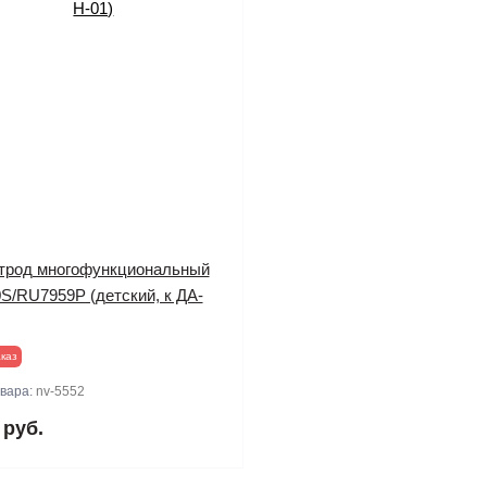
трод многофункциональный
S/RU7959P (детский, к ДА-
каз
овара:
nv-5552
 руб.