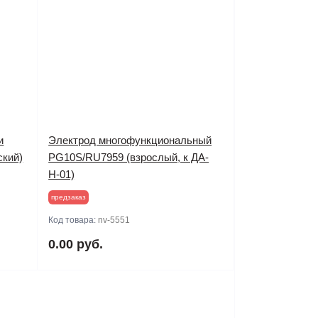
и
Электрод многофункциональный
ский)
PG10S/RU7959 (взрослый, к ДА-
Н-01)
предзаказ
Код товара:
nv-5551
0.00 руб.