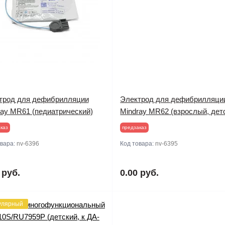
трод для дефибрилляции
Электрод для дефибрилляци
ray MR61 (педиатрический)
Mindray MR62 (взрослый, дет
каз
предзаказ
овара:
nv-6396
Код товара:
nv-6395
 руб.
0.00 руб.
улярный