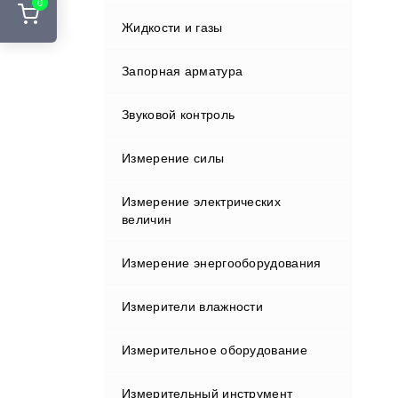
0
Стенды развал-схождения
Жидкости и газы
Курвиметры
Адаптеры и переходники
Шиномонтажные подъемники
Аккумуляторы и ЗУ
Запорная арматура
Лазерные сканеры
Шиномонтажные стенды
Вехи
Звуковой контроль
Лазерные указатели
Держатели
Измерение силы
Металлоискатели
Индукторы
Измерение электрических
Нивелиры
величин
Кабели
Оборудование зондирования
Измерение энергооборудования
грунтов
Клавиатуры и дисплеи
Измерители влажности
Полевые контроллеры
Крепления
Измерительное оборудование
Прессиометрическое
Влагомеры газа
оборудование
Отражатели
Измерительный инструмент
Влагомеры древесины