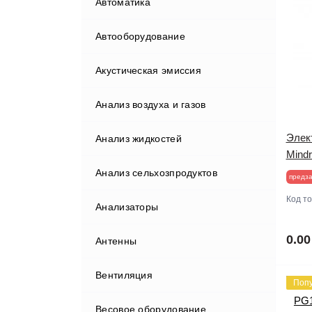
Автоматика
Автооборудование
Акустическая эмиссия
Бортовые компьютеры
Анализ воздуха и газов
Видеорегистраторы
Элек
Анализ жидкостей
Газоанализаторы
Mind
Анализ сельхозпродуктов
Гаражные краны
предза
Код т
Анализаторы
Диагностические комплексы
Анализаторы мяса
0.00
Антенны
Диагностическое
оборудование
Вентиляция
Поп
Домкраты
Диагностические сканеры
Весовое оборудование