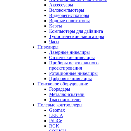
Аксессуары
Велокомпьютеры
Видеорегистраторы
Водные навигаторы
Карты
Компьютеры для дайвинга
Туристические навигаторы
Часы
Нивелиры
Лазерные нивелиры
Оптические нивелиры
Приборы вертикального
проектирования
Ротационные нивелиры
Цифровые нивелиры
Поисковое оборудование
Георадары
Металлоискатели
Трассоискатели
Полевые контроллеры
Geomax
LEICA
PrinCe
RGK