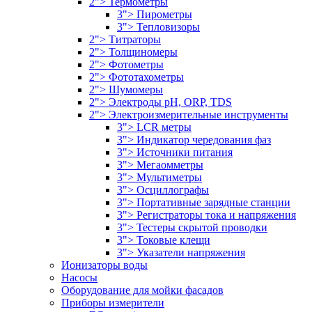
2"> Термометры
3"> Пирометры
3"> Тепловизоры
2"> Титраторы
2"> Толщиномеры
2"> Фотометры
2"> Фототахометры
2"> Шумомеры
2"> Электроды pH, ORP, TDS
2"> Электроизмерительные инструменты
3"> LCR метры
3"> Индикатор чередования фаз
3"> Источники питания
3"> Мегаомметры
3"> Мультиметры
3"> Осциллографы
3"> Портативные зарядные станции
3"> Регистраторы тока и напряжения
3"> Тестеры скрытой проводки
3"> Токовые клещи
3"> Указатели напряжения
Ионизаторы воды
Насосы
Оборудование для мойки фасадов
Приборы измерители