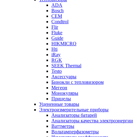
ADA
Bosch
CEM
Condtrol
Flir
Fluke
Guide
HIKMICRO
Hti
iRay
RGK
SEEK Thermal
Testo
Аксессуары
Бинокли с тепловизором
Мегеон
Монокуляры
Прицелы
Уцененные товары
Электроизмерительные приборы
Анализаторы батарей
Анализаторы качества электроэнергии
Ваттметры
Вольтамперфазометры