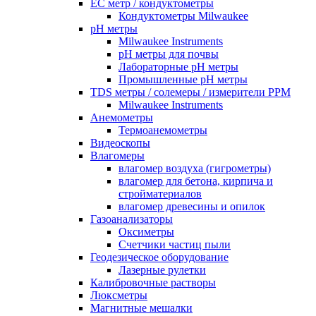
EC метр / кондуктометры
Кондуктометры Milwaukee
pH метры
Milwaukee Instruments
pH метры для почвы
Лабораторные pH метры
Промышленные pH метры
TDS метры / солемеры / измерители PPM
Milwaukee Instruments
Анемометры
Термоанемометры
Видеоскопы
Влагомеры
влагомер воздуха (гигрометры)
влагомер для бетона, кирпича и
стройматериалов
влагомер древесины и опилок
Газоанализаторы
Оксиметры
Счетчики частиц пыли
Геодезическое оборудование
Лазерные рулетки
Калибровочные растворы
Люксметры
Магнитные мешалки