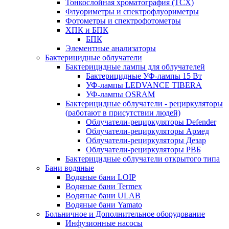
Тонкослойная хроматография (ТСХ)
Флуориметры и спектрофлуориметры
Фотометры и спектрофотометры
ХПК и БПК
БПК
Элементные анализаторы
Бактерицидные облучатели
Бактерицидные лампы для облучателей
Бактерицидные УФ-лампы 15 Вт
УФ-лампы LEDVANCE TIBERA
УФ-лампы OSRAM
Бактерицидные облучатели - рециркуляторы
(работают в присутствии людей)
Облучатели-рециркуляторы Defender
Облучатели-рециркуляторы Армед
Облучатели-рециркуляторы Дезар
Облучатели-рециркуляторы РВБ
Бактерицидные облучатели открытого типа
Бани водяные
Водяные бани LOIP
Водяные бани Termex
Водяные бани ULAB
Водяные бани Yamato
Больничное и Дополнительное оборудование
Инфузионные насосы