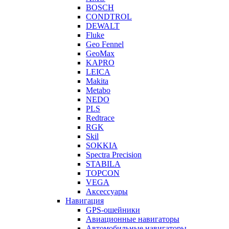
BOSCH
CONDTROL
DEWALT
Fluke
Geo Fennel
GeoMax
KAPRO
LEICA
Makita
Metabo
NEDO
PLS
Redtrace
RGK
Skil
SOKKIA
Spectra Precision
STABILA
TOPCON
VEGA
Аксессуары
Навигация
GPS-ошейники
Авиационные навигаторы
Автомобильные навигаторы