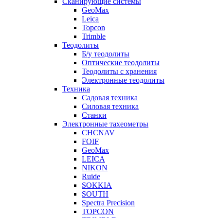
Сканирующие системы
GeoMax
Leica
Topcon
Trimble
Теодолиты
Б/у теодолиты
Оптические теодолиты
Теодолиты с хранения
Электронные теодолиты
Техника
Садовая техника
Силовая техника
Станки
Электронные тахеометры
CHCNAV
FOIF
GeoMax
LEICA
NIKON
Ruide
SOKKIA
SOUTH
Spectra Precision
TOPCON