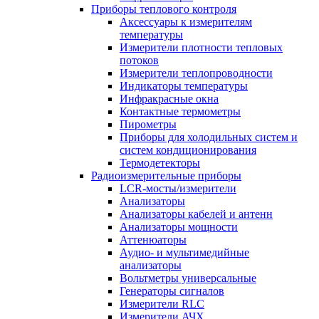
Приборы теплового контроля
Аксессуары к измерителям
температуры
Измерители плотности тепловых
потоков
Измерители теплопроводности
Индикаторы температуры
Инфракрасные окна
Контактные термометры
Пирометры
Приборы для холодильных систем и
систем кондиционирования
Термодетекторы
Радиоизмерительные приборы
LCR-мосты/измерители
Анализаторы
Анализаторы кабелей и антенн
Анализаторы мощности
Аттенюаторы
Аудио- и мультимедийные
анализаторы
Вольтметры универсальные
Генераторы сигналов
Измерители RLC
Измерители АЧХ