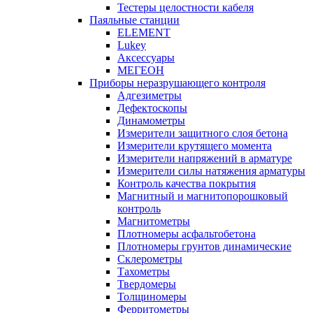
Тестеры целостности кабеля
Паяльные станции
ELEMENT
Lukey
Аксессуары
МЕГЕОН
Приборы неразрушающего контроля
Адгезиметры
Дефектоскопы
Динамометры
Измерители защитного слоя бетона
Измерители крутящего момента
Измерители напряжений в арматуре
Измерители силы натяжения арматуры
Контроль качества покрытия
Магнитный и магнитопорошковый
контроль
Магнитометры
Плотномеры асфальтобетона
Плотномеры грунтов динамические
Склерометры
Тахометры
Твердомеры
Толщиномеры
Ферритометры