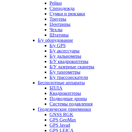
Рейки
Спецодежда
Сумки и рюкзаки
Трегеры
Центриры
Чехлы
Штативы
Б/у оборудование
Б/у GPS
Б/у аксессуары
Б/у дальномеры
Б/У квадрокоптеры
Б/У лазерные сканеры
Б/у тахеометры
Б/у трассоискатели
Беспилотные аппараты
БПЛА
Квадрокоптеры
Подводные дроны
Системы подавления
Геодезические приемники
GNSS RGK
GPS GeoMax
GPS Javad
GPS LEICA