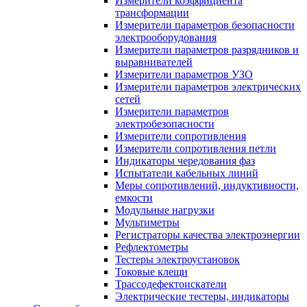
Измерители коэффициента
трансформации
Измерители параметров безопасности
электрооборудования
Измерители параметров разрядников и
выравнивателей
Измерители параметров УЗО
Измерители параметров электрических
сетей
Измерители параметров
электробезопасности
Измерители сопротивления
Измерители сопротивления петли
Индикаторы чередования фаз
Испытатели кабельных линий
Меры сопротивлений, индуктивности,
емкости
Модульные нагрузки
Мультиметры
Регистраторы качества электроэнергии
Рефлектометры
Тестеры электроустановок
Токовые клещи
Трассодефектоискатели
Электрические тестеры, индикаторы