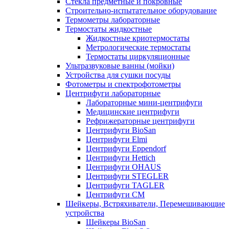
Стекла предметные и покровные
Строительно-испытательное оборудование
Термометры лабораторные
Термостаты жидкостные
Жидкостные криотермостаты
Метрологические термостаты
Термостаты циркуляционные
Ультразвуковые ванны (мойки)
Устройства для сушки посуды
Фотометры и спектрофотометры
Центрифуги лабораторные
Лабораторные мини-центрифуги
Медицинские центрифуги
Рефрижераторные центрифуги
Центрифуги BioSan
Центрифуги Elmi
Центрифуги Eppendorf
Центрифуги Hettich
Центрифуги OHAUS
Центрифуги STEGLER
Центрифуги TAGLER
Центрифуги СМ
Шейкеры, Встряхиватели, Перемешивающие
устройства
Шейкеры BioSan