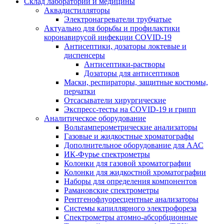
Склад лаборатории и медицины
Аквадистилляторы
Электронагреватели трубчатые
Актуально для борьбы и профилактики
коронавирусой инфекции COVID-19
Антисептики, дозаторы локтевые и
диспенсеры
Антисептики-растворы
Дозаторы для антисептиков
Маски, респираторы, защитные костюмы,
перчатки
Отсасыватели хирургические
Экспресс-тесты на COVID-19 и грипп
Аналитическое оборудование
Вольтамперометрические анализаторы
Газовые и жидкостные хроматографы
Дополнительное оборудование для ААС
ИК-Фурье спектрометры
Колонки для газовой хроматографии
Колонки для жидкостной хроматографии
Наборы для определения компонентов
Рамановские спектрометры
Рентгенофлуоресцентные анализаторы
Системы капиллярного электрофореза
Спектрометры атомно-абсорбционные