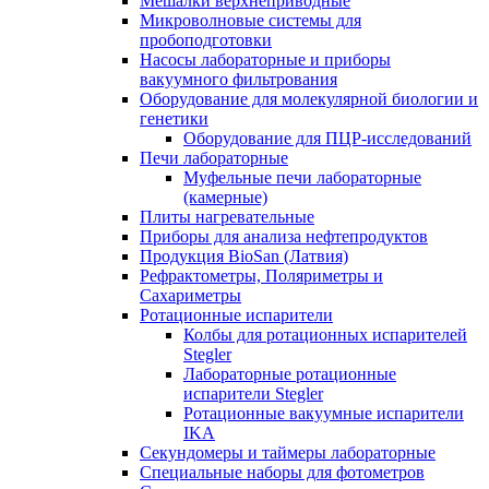
Мешалки верхнеприводные
Микроволновые системы для
пробоподготовки
Насосы лабораторные и приборы
вакуумного фильтрования
Оборудование для молекулярной биологии и
генетики
Оборудование для ПЦР-исследований
Печи лабораторные
Муфельные печи лабораторные
(камерные)
Плиты нагревательные
Приборы для анализа нефтепродуктов
Продукция BioSan (Латвия)
Рефрактометры, Поляриметры и
Сахариметры
Ротационные испарители
Колбы для ротационных испарителей
Stegler
Лабораторные ротационные
испарители Stegler
Ротационные вакуумные испарители
IKA
Секундомеры и таймеры лабораторные
Специальные наборы для фотометров