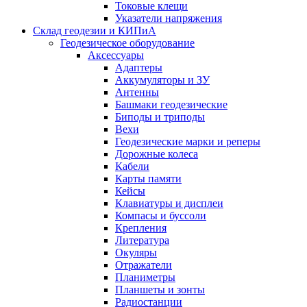
Токовые клещи
Указатели напряжения
Склад геодезии и КИПиА
Геодезическое оборудование
Аксессуары
Адаптеры
Аккумуляторы и ЗУ
Антенны
Башмаки геодезические
Биподы и триподы
Вехи
Геодезические марки и реперы
Дорожные колеса
Кабели
Карты памяти
Кейсы
Клавиатуры и дисплеи
Компасы и буссоли
Крепления
Литература
Окуляры
Отражатели
Планиметры
Планшеты и зонты
Радиостанции