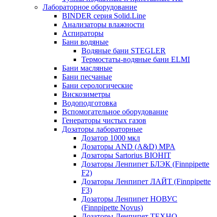
Лабораторное оборудование
BINDER серия Solid.Line
Анализаторы влажности
Аспираторы
Бани водяные
Водяные бани STEGLER
Термостаты-водяные бани ELMI
Бани масляные
Бани песчаные
Бани серологические
Вискозиметры
Водоподготовка
Вспомогательное оборудование
Генераторы чистых газов
Дозаторы лабораторные
Дозатор 1000 мкл
Дозаторы AND (A&D) MPA
Дозаторы Sartorius BIOHIT
Дозаторы Ленпипет БЛЭК (Finnpipette
F2)
Дозаторы Ленпипет ЛАЙТ (Finnpipette
F3)
Дозаторы Ленпипет НОВУС
(Finnpipette Novus)
Дозаторы Ленпипет ТЕХНО