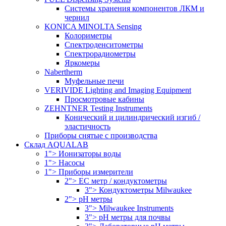
Системы хранения компонентов ЛКМ и
чернил
KONICA MINOLTA Sensing
Колориметры
Спектроденситометры
Спектрорадиометры
Яркомеры
Nabertherm
Муфельные печи
VERIVIDE Lighting and Imaging Equipment
Просмотровые кабины
ZEHNTNER Testing Instruments
Конический и цилиндрический изгиб /
эластичность
Приборы снятые с производства
Склад AQUALAB
1"> Ионизаторы воды
1"> Насосы
1"> Приборы измерители
2"> EC метр / кондуктометры
3"> Кондуктометры Milwaukee
2"> pH метры
3"> Milwaukee Instruments
3"> pH метры для почвы