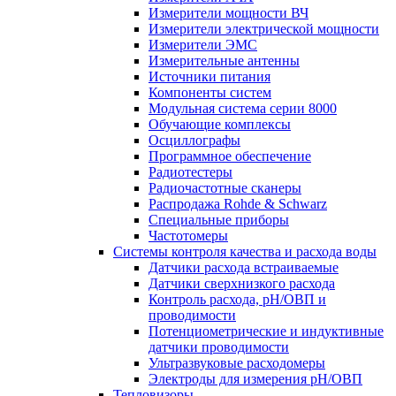
Измерители мощности ВЧ
Измерители электрической мощности
Измерители ЭМС
Измерительные антенны
Источники питания
Компоненты систем
Модульная система серии 8000
Обучающие комплексы
Осциллографы
Программное обеспечение
Радиотестеры
Радиочастотные сканеры
Распродажа Rohde & Schwarz
Специальные приборы
Частотомеры
Системы контроля качества и расхода воды
Датчики расхода встраиваемые
Датчики сверхнизкого расхода
Контроль расхода, pH/ОВП и
проводимости
Потенциометрические и индуктивные
датчики проводимости
Ультразвуковые расходомеры
Электроды для измерения рH/ОВП
Тепловизоры