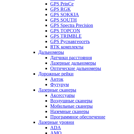
GPS PrinCe
GPS RGK
GPS SOKKIA
GPS SOUTH
GPS Spectra Precision
GPS TOPCON
GPS TRIMBLE
GPS Руснавгеосеть
RTK комплекты
Дальномеры
Датчики расстояния
Лазерные дальномеры
Оптические дальномеры
Дорожные рейки
Анток
Футурум
Лазерные сканеры
Аксессуары
Воздушные сканеры
Мобильные сканеры
Наземные сканеры
Программное обеспечение
Лазерные уровни
ADA
AMO