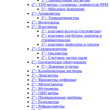
3"> Лабораторные pH метры
2"> TDS метры / солемеры / измерители PPM
3"> Milwaukee Instruments
2"> Анемометры
3"> Термоанемометры
2"> Видеоскопы
2"> Влагомеры
3"> влагомер воздуха (гигрометры)
3"> влагомер для бетона, кирпича и
стройматериалов
3"> влагомер древесины и опилок
2"> Газоанализаторы
3"> Оксиметры
3"> Счетчики частиц пыли
2"> Геодезическое оборудование
3"> Лазерные рулетки
2"> Калибровочные растворы
2"> Люксметры
2"> Манометры цифровые
2"> Метеостанции
2"> Мутномеры
2"> ОВП метры
2"> Промышленные приборы
2"> Радиометры
2"> Рефрактометры