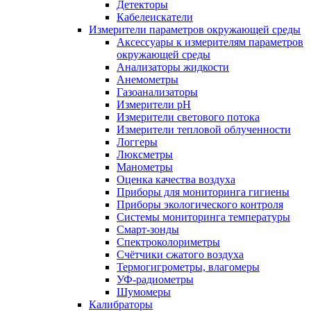
Детекторы
Кабелеискатели
Измерители параметров окружающей среды
Аксессуары к измерителям параметров
окружающей среды
Анализаторы жидкости
Анемометры
Газоанализаторы
Измерители pH
Измерители светового потока
Измерители тепловой облученности
Логгеры
Люксметры
Манометры
Оценка качества воздуха
Приборы для мониторинга гигиены
Приборы экологического контроля
Системы мониторинга температуры
Смарт-зонды
Спектроколориметры
Счётчики сжатого воздуха
Термогигрометры, влагомеры
УФ-радиометры
Шумомеры
Калибраторы