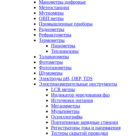
Манометры цифровые
Метеостанции
Мутномеры
ОВП метры
Промышленные приборы
Радиометры
Рефрактометры
Термометры
Пирометры
Тепловизоры
Толщиномеры
Фотометры
Фототахометры
Шумомеры
Электроды pH, ORP, TDS
Электроизмерительные инструменты
LCR метры
Индикатор чередования фаз
Источники питания
Мегаомметры
Мультиметры
Осциллографы
Портативные зарядные станции
Регистраторы тока и напряжения
Тестеры скрытой проводки