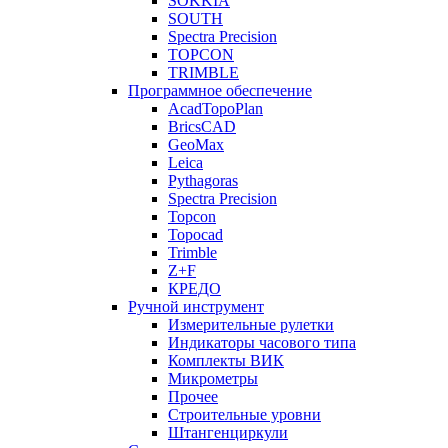
SOKKIA
SOUTH
Spectra Precision
TOPCON
TRIMBLE
Программное обеспечение
AcadTopoPlan
BricsCAD
GeoMax
Leica
Pythagoras
Spectra Precision
Topcon
Topocad
Trimble
Z+F
КРЕДО
Ручной инструмент
Измерительные рулетки
Индикаторы часового типа
Комплекты ВИК
Микрометры
Прочее
Строительные уровни
Штангенциркули