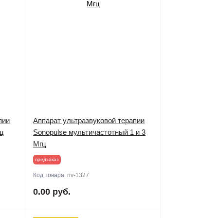
пии
Аппарат ультразвуковой терапии
гц
Sonopulse мультичастотный 1 и 3
Мгц
предзаказ
Код товара:
nv-1327
0.00 руб.