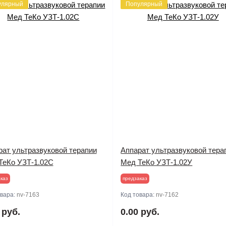
улярный
Популярный
рат ультразвуковой терапии
Аппарат ультразвуковой тера
ТеКо УЗТ-1.02С
Мед ТеКо УЗТ-1.02У
каз
предзаказ
овара:
nv-7163
Код товара:
nv-7162
 руб.
0.00 руб.