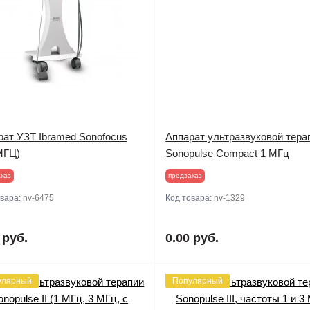
рат УЗТ Ibramed Sonofocus
Аппарат ультразвуковой тера
МГЦ)
Sonopulse Compact 1 МГц
каз
предзаказ
овара:
nv-6475
Код товара:
nv-1329
 руб.
0.00 руб.
улярный
Популярный