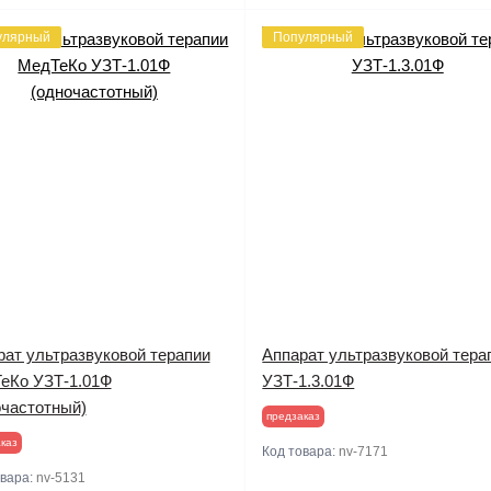
улярный
Популярный
рат ультразвуковой терапии
Аппарат ультразвуковой тера
еКо УЗТ-1.01Ф
УЗТ-1.3.01Ф
очастотный)
предзаказ
каз
Код товара:
nv-7171
овара:
nv-5131