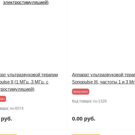
рат ультразвуковой терапии
Аппарат ультразвуковой тера
ulse II (1 МГц, 3 МГц, с
Sonopulse III, частоты 1 и 3 М
тростимуляцией)
предзаказ
каз
Код товара:
nv-1328
овара:
nv-6574
 руб.
0.00 руб.