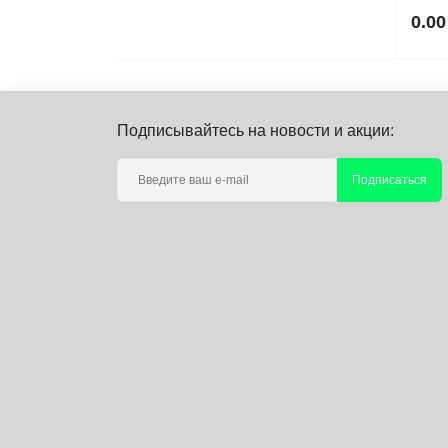
0.00
Модульные нагрузки
Специальные приборы
Мультиметры
Частотомеры
Подписывайтесь на новости и акции:
Регистраторы качества
электроэнергии
Подписаться
Рефлектометры
Тестеры электроустановок
Токовые клещи
Трассодефектоискатели
Электрические тестеры,
индикаторы