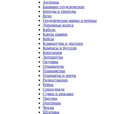
Антенны
Башмаки геодезические
Биподы и триподы
Вехи
Геодезические марки и реперы
Дорожные колеса
Кабели
Карты памяти
Кейсы
Клавиатуры и дисплеи
Компасы и буссоли
Крепления
Литература
Окуляры
Отражатели
Планиметры
Планшеты и зонты
Радиостанции
Рейки
Спецодежда
Сумки и рюкзаки
Трегеры
Центриры
Чехлы
Штативы