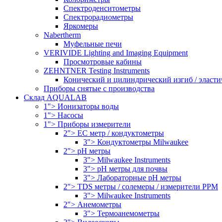
Спектроденситометры
Спектрорадиометры
Яркомеры
Nabertherm
Муфельные печи
VERIVIDE Lighting and Imaging Equipment
Просмотровые кабины
ZEHNTNER Testing Instruments
Конический и цилиндрический изгиб / эласти
Приборы снятые с производства
Склад AQUALAB
1"> Ионизаторы воды
1"> Насосы
1"> Приборы измерители
2"> EC метр / кондуктометры
3"> Кондуктометры Milwaukee
2"> pH метры
3"> Milwaukee Instruments
3"> pH метры для почвы
3"> Лабораторные pH метры
2"> TDS метры / солемеры / измерители PPM
3"> Milwaukee Instruments
2"> Анемометры
3"> Термоанемометры