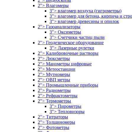
2"> Видеоскопы
2"> Влагомеры
3"> влагомер воздуха (гигрометры)
3"> влагомер для бетона, кирпича и ст
3"> влагомер древесины и опилок
2"> Газоанализаторы
3"> Оксиметры
3"> Счетчики частиц пыли
2"> Геодезическое оборудование
3"> Лазерные рулетки
2"> Калибровочные растворы
2"> Люксметры
2"> Манометры цифровые
2"> Метеостанции
2"> Мутномеры
2"> ОВП метры
2"> Промышленные приборы
2"> Радиометры
2"> Рефрактометры
2"> Термометры
3"> Пирометры
3"> Тепловизоры
2"> Титраторы
2"> Толщиномеры
2"> Фотометры