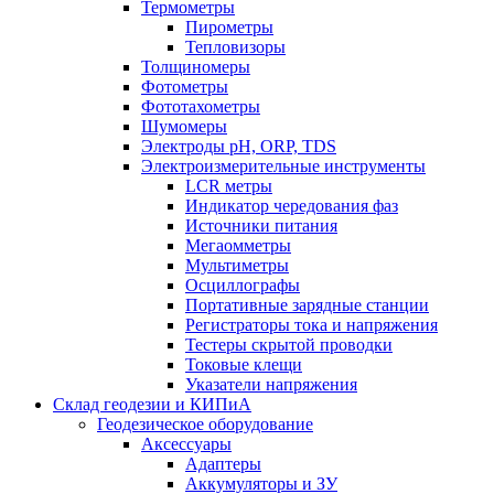
Термометры
Пирометры
Тепловизоры
Толщиномеры
Фотометры
Фототахометры
Шумомеры
Электроды pH, ORP, TDS
Электроизмерительные инструменты
LCR метры
Индикатор чередования фаз
Источники питания
Мегаомметры
Мультиметры
Осциллографы
Портативные зарядные станции
Регистраторы тока и напряжения
Тестеры скрытой проводки
Токовые клещи
Указатели напряжения
Склад геодезии и КИПиА
Геодезическое оборудование
Аксессуары
Адаптеры
Аккумуляторы и ЗУ