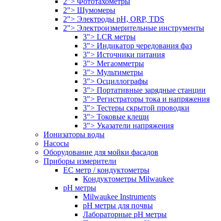
2"> Фототахометры
2"> Шумомеры
2"> Электроды pH, ORP, TDS
2"> Электроизмерительные инструменты
3"> LCR метры
3"> Индикатор чередования фаз
3"> Источники питания
3"> Мегаомметры
3"> Мультиметры
3"> Осциллографы
3"> Портативные зарядные станции
3"> Регистраторы тока и напряжения
3"> Тестеры скрытой проводки
3"> Токовые клещи
3"> Указатели напряжения
Ионизаторы воды
Насосы
Оборудование для мойки фасадов
Приборы измерители
EC метр / кондуктометры
Кондуктометры Milwaukee
pH метры
Milwaukee Instruments
pH метры для почвы
Лабораторные pH метры