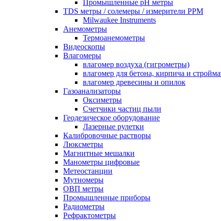
Промышленные pH метры
TDS метры / солемеры / измерители PPM
Milwaukee Instruments
Анемометры
Термоанемометры
Видеоскопы
Влагомеры
влагомер воздуха (гигрометры)
влагомер для бетона, кирпича и стройм
влагомер древесины и опилок
Газоанализаторы
Оксиметры
Счетчики частиц пыли
Геодезическое оборудование
Лазерные рулетки
Калибровочные растворы
Люксметры
Магнитные мешалки
Манометры цифровые
Метеостанции
Мутномеры
ОВП метры
Промышленные приборы
Радиометры
Рефрактометры