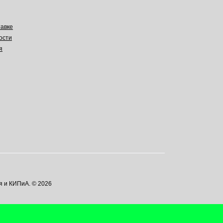
авке
ости
я
я и КИПиА. © 2026