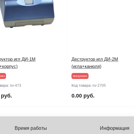
руктор игл ДИ-1М
Деструктор игл ДИ-2М
+корпус)
(игла+канюля)
каз
предзаказ
овара:
nv-473
Код товара:
nv-2705
 руб.
0.00 руб.
Время работы
Информация