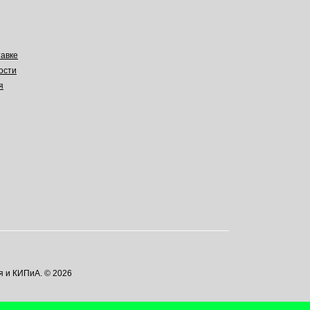
авке
ости
я
я и КИПиА. © 2026