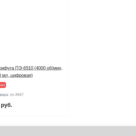
рифуга ПЭ-6910 (4000 об/мин,
0 мл, цифровая)
каз
овара:
nv-3947
 руб.