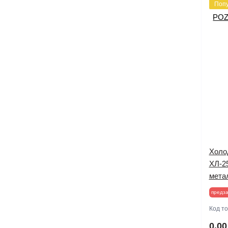
Поп
Холо
ХЛ-25
мета
предза
Код т
0.00