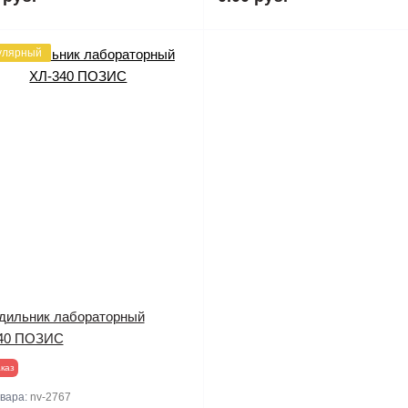
улярный
дильник лабораторный
40 ПОЗИС
каз
овара:
nv-2767