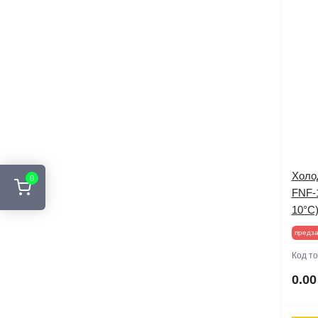
Холо
0
FNF-1
10°C
предза
Код т
0.00