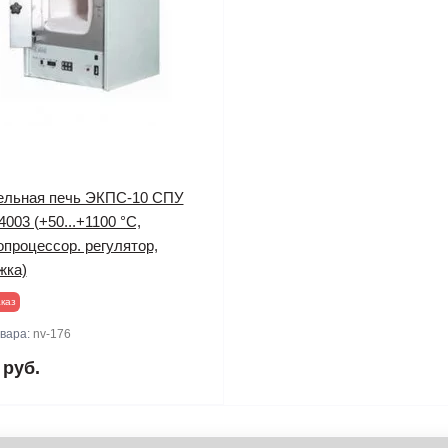
льная печь ЭКПС-10 СПУ
4003 (+50...+1100 °С,
процессор. регулятор,
жка)
каз
овара:
nv-176
 руб.