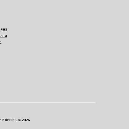
авке
ости
я
я и КИПиА. © 2026