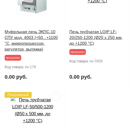
Муфельная печь ЭКПС-10
Печь трубчатая LOIP LF-
СПУ мод. 4003 (+50...+1100
20/250-1200 (Ø20 х 250 мм,
°С, микропроцессор.
до +1200 °С)
регулятор, вытяжка)
предзаказ
предзаказ
Код товара:
nv-7835
Код товара:
nv-176
0.00 руб.
0.00 руб.
Популярный