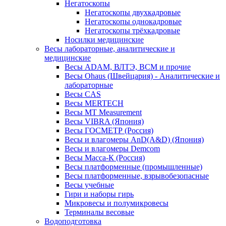
Негатоскопы
Негатоскопы двухкадровые
Негатоскопы однокадровые
Негатоскопы трёхкадровые
Носилки медицинские
Весы лабораторные, аналитические и
медицинские
Весы ADAM, ВЛТЭ, BCM и прочие
Весы Ohaus (Швейцария) - Аналитические и
лабораторные
Весы CAS
Весы MERTECH
Весы MT Measurement
Весы VIBRA (Япония)
Весы ГОСМЕТР (Россия)
Весы и влагомеры AnD(A&D) (Япония)
Весы и влагомеры Demcom
Весы Масса-К (Россия)
Весы платформенные (промышленные)
Весы платформенные, взрывобезопасные
Весы учебные
Гири и наборы гирь
Микровесы и полумикровесы
Терминалы весовые
Водоподготовка