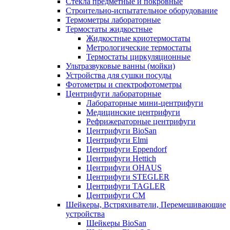
Стекла предметные и покровные
Строительно-испытательное оборудование
Термометры лабораторные
Термостаты жидкостные
Жидкостные криотермостаты
Метрологические термостаты
Термостаты циркуляционные
Ультразвуковые ванны (мойки)
Устройства для сушки посуды
Фотометры и спектрофотометры
Центрифуги лабораторные
Лабораторные мини-центрифуги
Медицинские центрифуги
Рефрижераторные центрифуги
Центрифуги BioSan
Центрифуги Elmi
Центрифуги Eppendorf
Центрифуги Hettich
Центрифуги OHAUS
Центрифуги STEGLER
Центрифуги TAGLER
Центрифуги СМ
Шейкеры, Встряхиватели, Перемешивающие
устройства
Шейкеры BioSan