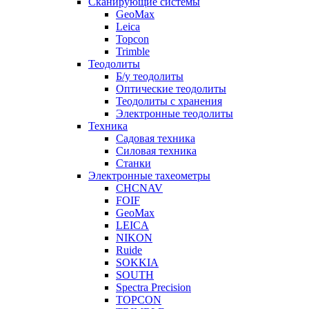
Сканирующие системы
GeoMax
Leica
Topcon
Trimble
Теодолиты
Б/у теодолиты
Оптические теодолиты
Теодолиты с хранения
Электронные теодолиты
Техника
Садовая техника
Силовая техника
Станки
Электронные тахеометры
CHCNAV
FOIF
GeoMax
LEICA
NIKON
Ruide
SOKKIA
SOUTH
Spectra Precision
TOPCON