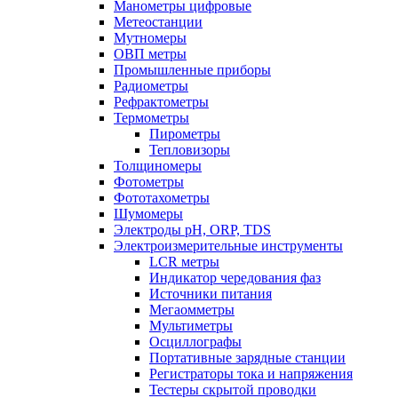
Манометры цифровые
Метеостанции
Мутномеры
ОВП метры
Промышленные приборы
Радиометры
Рефрактометры
Термометры
Пирометры
Тепловизоры
Толщиномеры
Фотометры
Фототахометры
Шумомеры
Электроды pH, ORP, TDS
Электроизмерительные инструменты
LCR метры
Индикатор чередования фаз
Источники питания
Мегаомметры
Мультиметры
Осциллографы
Портативные зарядные станции
Регистраторы тока и напряжения
Тестеры скрытой проводки