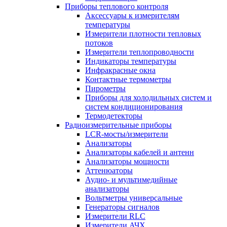
Приборы теплового контроля
Аксессуары к измерителям
температуры
Измерители плотности тепловых
потоков
Измерители теплопроводности
Индикаторы температуры
Инфракрасные окна
Контактные термометры
Пирометры
Приборы для холодильных систем и
систем кондиционирования
Термодетекторы
Радиоизмерительные приборы
LCR-мосты/измерители
Анализаторы
Анализаторы кабелей и антенн
Анализаторы мощности
Аттенюаторы
Аудио- и мультимедийные
анализаторы
Вольтметры универсальные
Генераторы сигналов
Измерители RLC
Измерители АЧХ