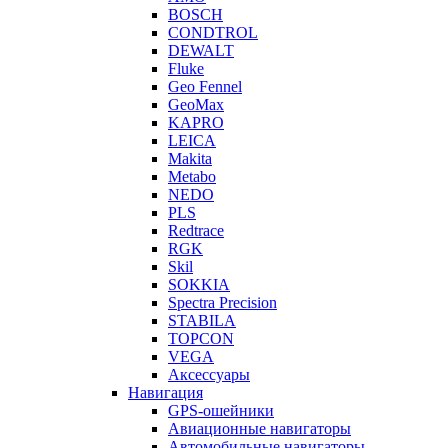
BOSCH
CONDTROL
DEWALT
Fluke
Geo Fennel
GeoMax
KAPRO
LEICA
Makita
Metabo
NEDO
PLS
Redtrace
RGK
Skil
SOKKIA
Spectra Precision
STABILA
TOPCON
VEGA
Аксессуары
Навигация
GPS-ошейники
Авиационные навигаторы
Автомобильные навигаторы