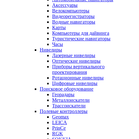
Аксессуары
Велокомпьютеры
Видеорегистраторы
Водные навигаторы
Карты
Компьютеры для дайвинга
Туристические навигаторы
Часы
Нивелиры
Лазерные нивелиры
Оптические нивелиры
Приборы вертикального
проектирования
Ротационные нивелиры
Цифровые нивелиры
Поисковое оборудование
Георадары
Металлоискатели
Трассоискатели
Полевые контроллеры
Geomax
LEICA
PrinCe
RGK