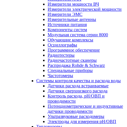
Измерители мощности ВЧ
Измерители электрической мощности
Измерители ЭМС
Измерительные антенны
Источники питания
Компоненты систем
Модульная система серии 8000
Обучающие комплексы
Осциллографы
Программное обеспечение
Радиотестеры
Радиочастотные сканеры
Распродажа Rohde & Schwarz
Специальные приборы
Частотомеры
Системы контроля качества и расхода воды
Датчики расхода встраиваемые
Датчики сверхнизкого расхода
Контроль расхода, pH/ОВП и
проводимости
Потенциометрические и индуктивные
датчики проводимости
Ультразвуковые расходомеры
Электроды для измерения рH/ОВП
Тепловизоры