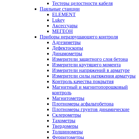
Тестеры целостности кабеля
Паяльные станции
ELEMENT
Lukey
Аксессуары
МЕГЕОН
Приборы неразрушающего контроля
Адгезиметры
Дефектоскопы
Динамометры
Измерители защитного слоя бетона
Измерители крутящего момента
Измерители напряжений в арматуре
Измерители силы натяжения арматуры
Контроль качества покрытия
Магнитный и магнитопорошковый
контроль
Магнитометры
Плотномеры асфальтобетона
Плотномеры грунтов динамические
Склерометры
Тахометры
Твердомеры
Толщиномеры
Ферритометры