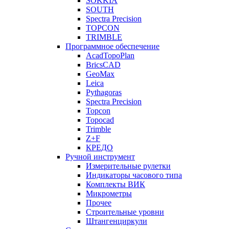
SOKKIA
SOUTH
Spectra Precision
TOPCON
TRIMBLE
Программное обеспечение
AcadTopoPlan
BricsCAD
GeoMax
Leica
Pythagoras
Spectra Precision
Topcon
Topocad
Trimble
Z+F
КРЕДО
Ручной инструмент
Измерительные рулетки
Индикаторы часового типа
Комплекты ВИК
Микрометры
Прочее
Строительные уровни
Штангенциркули