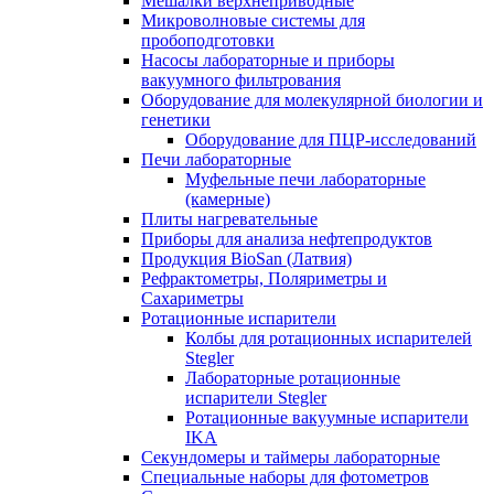
Мешалки верхнеприводные
Микроволновые системы для
пробоподготовки
Насосы лабораторные и приборы
вакуумного фильтрования
Оборудование для молекулярной биологии и
генетики
Оборудование для ПЦР-исследований
Печи лабораторные
Муфельные печи лабораторные
(камерные)
Плиты нагревательные
Приборы для анализа нефтепродуктов
Продукция BioSan (Латвия)
Рефрактометры, Поляриметры и
Сахариметры
Ротационные испарители
Колбы для ротационных испарителей
Stegler
Лабораторные ротационные
испарители Stegler
Ротационные вакуумные испарители
IKA
Секундомеры и таймеры лабораторные
Специальные наборы для фотометров