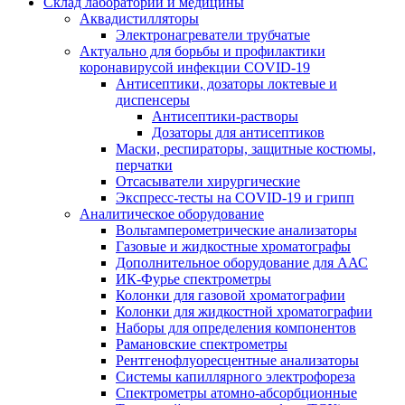
Склад лаборатории и медицины
Аквадистилляторы
Электронагреватели трубчатые
Актуально для борьбы и профилактики
коронавирусой инфекции COVID-19
Антисептики, дозаторы локтевые и
диспенсеры
Антисептики-растворы
Дозаторы для антисептиков
Маски, респираторы, защитные костюмы,
перчатки
Отсасыватели хирургические
Экспресс-тесты на COVID-19 и грипп
Аналитическое оборудование
Вольтамперометрические анализаторы
Газовые и жидкостные хроматографы
Дополнительное оборудование для ААС
ИК-Фурье спектрометры
Колонки для газовой хроматографии
Колонки для жидкостной хроматографии
Наборы для определения компонентов
Рамановские спектрометры
Рентгенофлуоресцентные анализаторы
Системы капиллярного электрофореза
Спектрометры атомно-абсорбционные