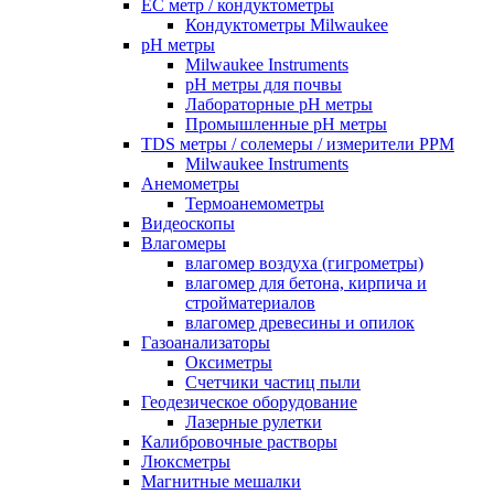
EC метр / кондуктометры
Кондуктометры Milwaukee
pH метры
Milwaukee Instruments
pH метры для почвы
Лабораторные pH метры
Промышленные pH метры
TDS метры / солемеры / измерители PPM
Milwaukee Instruments
Анемометры
Термоанемометры
Видеоскопы
Влагомеры
влагомер воздуха (гигрометры)
влагомер для бетона, кирпича и
стройматериалов
влагомер древесины и опилок
Газоанализаторы
Оксиметры
Счетчики частиц пыли
Геодезическое оборудование
Лазерные рулетки
Калибровочные растворы
Люксметры
Магнитные мешалки