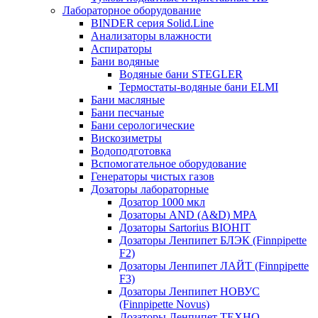
Лабораторное оборудование
BINDER серия Solid.Line
Анализаторы влажности
Аспираторы
Бани водяные
Водяные бани STEGLER
Термостаты-водяные бани ELMI
Бани масляные
Бани песчаные
Бани серологические
Вискозиметры
Водоподготовка
Вспомогательное оборудование
Генераторы чистых газов
Дозаторы лабораторные
Дозатор 1000 мкл
Дозаторы AND (A&D) MPA
Дозаторы Sartorius BIOHIT
Дозаторы Ленпипет БЛЭК (Finnpipette
F2)
Дозаторы Ленпипет ЛАЙТ (Finnpipette
F3)
Дозаторы Ленпипет НОВУС
(Finnpipette Novus)
Дозаторы Ленпипет ТЕХНО