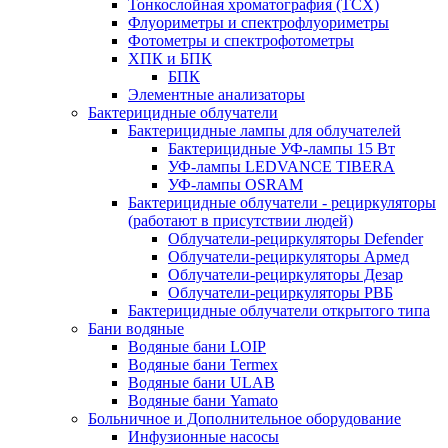
Тонкослойная хроматография (ТСХ)
Флуориметры и спектрофлуориметры
Фотометры и спектрофотометры
ХПК и БПК
БПК
Элементные анализаторы
Бактерицидные облучатели
Бактерицидные лампы для облучателей
Бактерицидные УФ-лампы 15 Вт
УФ-лампы LEDVANCE TIBERA
УФ-лампы OSRAM
Бактерицидные облучатели - рециркуляторы
(работают в присутствии людей)
Облучатели-рециркуляторы Defender
Облучатели-рециркуляторы Армед
Облучатели-рециркуляторы Дезар
Облучатели-рециркуляторы РВБ
Бактерицидные облучатели открытого типа
Бани водяные
Водяные бани LOIP
Водяные бани Termex
Водяные бани ULAB
Водяные бани Yamato
Больничное и Дополнительное оборудование
Инфузионные насосы