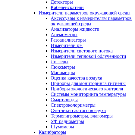
Детекторы
Кабелеискатели
Измерители параметров окружающей среды
Аксессуары к измерителям параметров
окружающей среды
Анализаторы жидкости
Анемометры
Газоанализаторы
Измерители pH
Измерители светового потока
Измерители тепловой облученности
Логгеры
Люксметры
Манометры
Оценка качества воздуха
Приборы для мониторинга гигиены
Приборы экологического контроля
Системы мониторинга температуры
Смарт-зонды
Спектроколориметры
Счётчики сжатого воздуха
Термогигрометры, влагомеры
УФ-радиометры
Шумомеры
Калибраторы