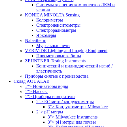
Системы хранения компонентов ЛКМ и
чернил
KONICA MINOLTA Sensing
Колориметры
Спектроденситометры
Спектрорадиометры
Яркомеры
Nabertherm
Муфельные печи
VERIVIDE Lighting and Imaging Equipment
Просмотровые кабины
ZEHNTNER Testing Instruments
Конический и цилиндрический изгиб /
эластичность
Приборы снятые с производства
Склад AQUALAB
1"> Ионизаторы воды
1"> Насосы
1"> Приборы измерители
2"> EC метр / кондуктометры
3"> Кондуктометры Milwaukee
2"> pH метры
3"> Milwaukee Instruments
3"> pH метры для почвы