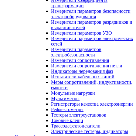
Измерители коэффициента
трансформации
Измерители параметров безопасности
электрооборудования
Измерители параметров разрядников и
выравнивателей
Измерители параметров УЗО
Измерители параметров электрических
сетей
Измерители параметров
электробезопасности
Измерители сопротивления
Измерители сопротивления петли
Индикаторы чередования фаз
Испытатели кабельных линий
Меры сопротивлений, индуктивности,
емкости
Модульные нагрузки
Мультиметры
Регистраторы качества электроэнергии
Рефлектометры
Тестеры электроустановок
Токовые клещи
Трассодефектоискатели
Электрические тестеры, индикаторы