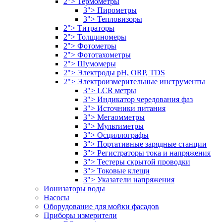
2"> Термометры
3"> Пирометры
3"> Тепловизоры
2"> Титраторы
2"> Толщиномеры
2"> Фотометры
2"> Фототахометры
2"> Шумомеры
2"> Электроды pH, ORP, TDS
2"> Электроизмерительные инструменты
3"> LCR метры
3"> Индикатор чередования фаз
3"> Источники питания
3"> Мегаомметры
3"> Мультиметры
3"> Осциллографы
3"> Портативные зарядные станции
3"> Регистраторы тока и напряжения
3"> Тестеры скрытой проводки
3"> Токовые клещи
3"> Указатели напряжения
Ионизаторы воды
Насосы
Оборудование для мойки фасадов
Приборы измерители