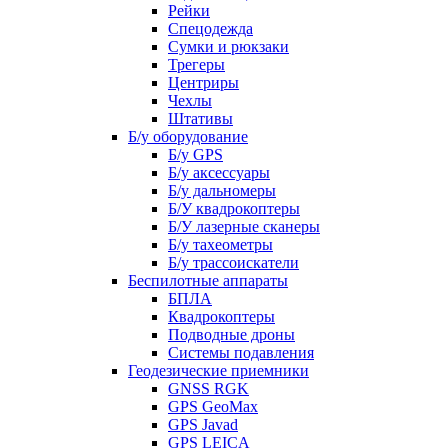
Рейки
Спецодежда
Сумки и рюкзаки
Трегеры
Центриры
Чехлы
Штативы
Б/у оборудование
Б/у GPS
Б/у аксессуары
Б/у дальномеры
Б/У квадрокоптеры
Б/У лазерные сканеры
Б/у тахеометры
Б/у трассоискатели
Беспилотные аппараты
БПЛА
Квадрокоптеры
Подводные дроны
Системы подавления
Геодезические приемники
GNSS RGK
GPS GeoMax
GPS Javad
GPS LEICA