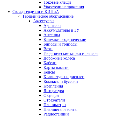
Токовые клещи
Указатели напряжения
Склад геодезии и КИПиА
Геодезическое оборудование
Аксессуары
Адаптеры
Аккумуляторы и ЗУ
Антенны
Башмаки геодезические
Биподы и триподы
Вехи
Геодезические марки и реперы
Дорожные колеса
Кабели
Карты памяти
Кейсы
Клавиатуры и дисплеи
Компасы и буссоли
Крепления
Литература
Окуляры
Отражатели
Планиметры
Планшеты и зонты
Радиостанции