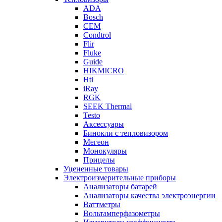
ADA
Bosch
CEM
Condtrol
Flir
Fluke
Guide
HIKMICRO
Hti
iRay
RGK
SEEK Thermal
Testo
Аксессуары
Бинокли с тепловизором
Мегеон
Монокуляры
Прицелы
Уцененные товары
Электроизмерительные приборы
Анализаторы батарей
Анализаторы качества электроэнергии
Ваттметры
Вольтамперфазометры