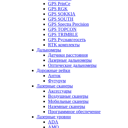
GPS PrinCe
GPS RGK
GPS SOKKIA
GPS SOUTH
GPS Spectra Precision
GPS TOPCON
GPS TRIMBLE
GPS Руснавгеосеть
RTK комплекты
Дальномеры
Датчики расстояния
Лазерные дальномеры
Оптические дальномеры
Дорожные рейки
Анток
Футурум
Лазерные сканеры
Аксессуары
Воздушные сканеры
Мобильные сканеры
Наземные сканеры
Программное обеспечение
Лазерные уровни
ADA
AMO