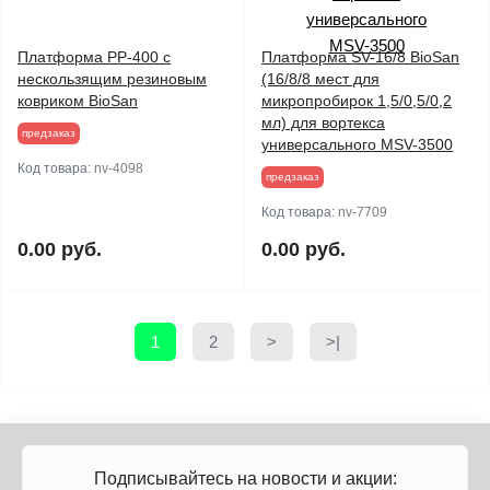
Платформа PP-400 с
Платформа SV-16/8 BioSan
нескользящим резиновым
(16/8/8 мест для
ковриком BioSan
микропробирок 1,5/0,5/0,2
мл) для вортекса
предзаказ
универсального MSV-3500
Код товара:
nv-4098
предзаказ
Код товара:
nv-7709
0.00 руб.
0.00 руб.
1
2
>
>|
Подписывайтесь на новости и акции: