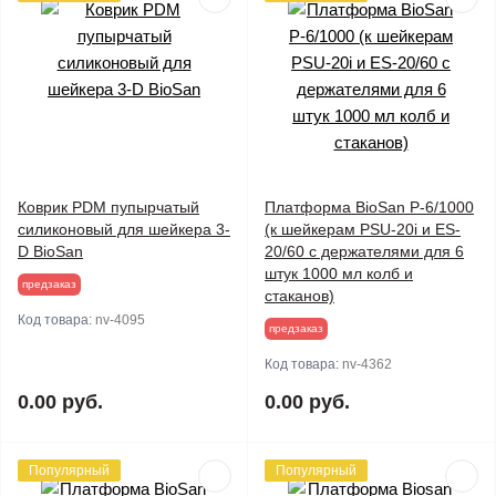
Коврик PDM пупырчатый
Платформа BioSan P-6/1000
силиконовый для шейкера 3-
(к шейкерам PSU-20i и ES-
D BioSan
20/60 с держателями для 6
штук 1000 мл колб и
предзаказ
стаканов)
Код товара:
nv-4095
предзаказ
Код товара:
nv-4362
0.00 руб.
0.00 руб.
Популярный
Популярный